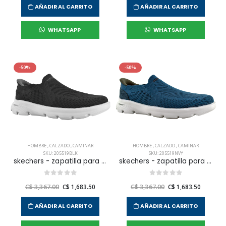
AÑADIR AL CARRITO
AÑADIR AL CARRITO
WHATSAPP
WHATSAPP
-50%
-50%
HOMBRE
,
CALZADO
,
CAMINAR
HOMBRE
,
CALZADO
,
CAMINAR
SKU: 205519BLK
SKU: 205519NVY
skechers - zapatilla para caminar arch fit garza para hombre
skechers - zapatilla para caminar arch fit garza para hombre
C$ 3,367.00
C$ 1,683.50
C$ 3,367.00
C$ 1,683.50
AÑADIR AL CARRITO
AÑADIR AL CARRITO