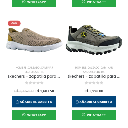
WHATSAPP
WHATSAPP
-50%
HOMBRE
,
CALZADO
,
CAMINAR
HOMBRE
,
CALZADO
,
CAMINAR
SKU: 205519TPE
SKU: 256014BRBK
skechers - zapatilla para caminar arch fit garza para hombre
skechers - zapatilla para caminar d'lux trekker para hombre
C$ 3,367.00
C$ 1,683.50
C$ 3,996.00
AÑADIR AL CARRITO
AÑADIR AL CARRITO
WHATSAPP
WHATSAPP