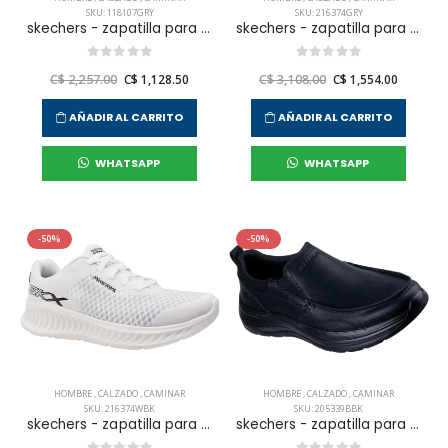
SKU: 118107GRY
SKU: 216374GRY
skechers - zapatilla para caminar bobs b flex - frigid para hombre
skechers - zapatilla para caminar nowl para hombre
C$ 2,257.00
C$ 1,128.50
C$ 3,108.00
C$ 1,554.00
AÑADIR AL CARRITO
AÑADIR AL CARRITO
WHATSAPP
WHATSAPP
-50%
-50%
HOMBRE
,
CALZADO
,
CAMINAR
HOMBRE
,
CALZADO
,
CAMINAR
SKU: 216374WBK
SKU: 205339BBK
skechers - zapatilla para caminar nowl para hombre
skechers - zapatilla para caminar decklan para hombre