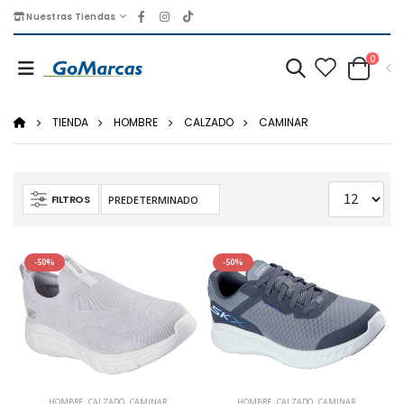
Nuestras Tiendas
0
TIENDA
HOMBRE
CALZADO
CAMINAR
FILTROS
-50%
-50%
HOMBRE
,
CALZADO
,
CAMINAR
HOMBRE
,
CALZADO
,
CAMINAR