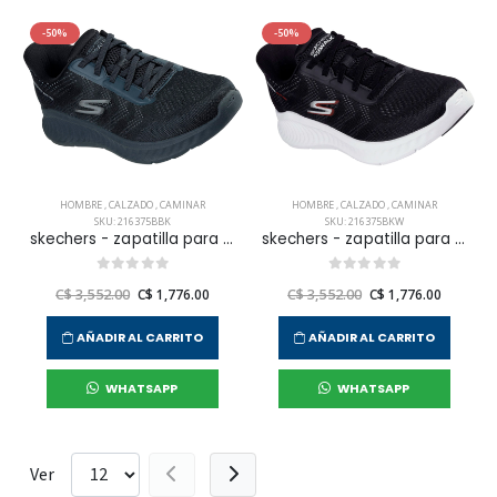
-50%
-50%
HOMBRE
,
CALZADO
,
CAMINAR
HOMBRE
,
CALZADO
,
CAMINAR
SKU: 216375BBK
SKU: 216375BKW
skechers - zapatilla para caminar go walk now para hombre
skechers - zapatilla para caminar go walk now para hombre
C$ 3,552.00
C$ 1,776.00
C$ 3,552.00
C$ 1,776.00
AÑADIR AL CARRITO
AÑADIR AL CARRITO
WHATSAPP
WHATSAPP
Ver