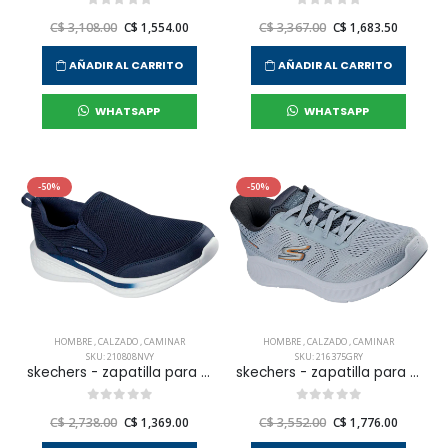
C$ 3,108.00
C$ 1,554.00
C$ 3,367.00
C$ 1,683.50
AÑADIR AL CARRITO
AÑADIR AL CARRITO
WHATSAPP
WHATSAPP
-50%
-50%
HOMBRE
,
CALZADO
,
CAMINAR
HOMBRE
,
CALZADO
,
CAMINAR
SKU: 210808NVY
SKU: 216375GRY
skechers - zapatilla para caminar slade para hombre
skechers - zapatilla para caminar go walk now para hombre
C$ 2,738.00
C$ 1,369.00
C$ 3,552.00
C$ 1,776.00