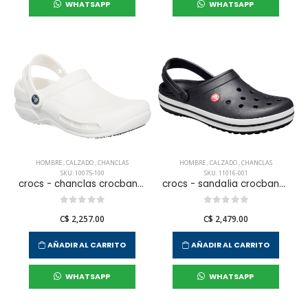
WHATSAPP
WHATSAPP
HOMBRE
,
CALZADO
,
CHANCLAS
HOMBRE
,
CALZADO
,
CHANCLAS
SKU: 10075-100
SKU: 11016-001
crocs - chanclas crocband para hombre
crocs - sandalia crocband para hombre
C$ 2,257.00
C$ 2,479.00
AÑADIR AL CARRITO
AÑADIR AL CARRITO
WHATSAPP
WHATSAPP