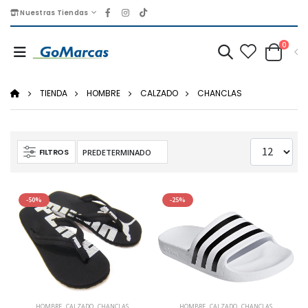
Nuestras Tiendas
0
TIENDA
HOMBRE
CALZADO
CHANCLAS
FILTROS
-50%
-25%
HOMBRE
,
CALZADO
,
CHANCLAS
HOMBRE
,
CALZADO
,
CHANCLAS