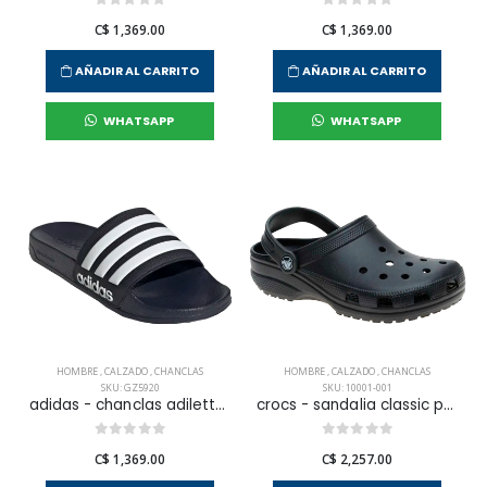
C$ 1,369.00
C$ 1,369.00
AÑADIR AL CARRITO
AÑADIR AL CARRITO
WHATSAPP
WHATSAPP
HOMBRE
,
CALZADO
,
CHANCLAS
HOMBRE
,
CALZADO
,
CHANCLAS
SKU: GZ5920
SKU: 10001-001
adidas - chanclas adilette shower para hombre
crocs - sandalia classic para hombre
C$ 1,369.00
C$ 2,257.00