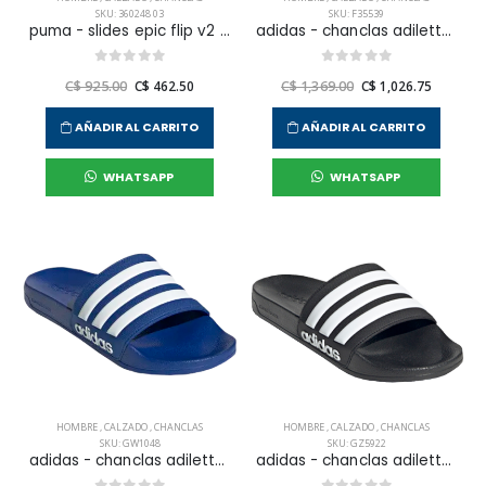
SKU: 360248 03
SKU: F35539
puma - slides epic flip v2 para hombre
adidas - chanclas adilette aqua para hombre
C$ 925.00
C$ 462.50
C$ 1,369.00
C$ 1,026.75
AÑADIR AL CARRITO
AÑADIR AL CARRITO
WHATSAPP
WHATSAPP
HOMBRE
,
CALZADO
,
CHANCLAS
HOMBRE
,
CALZADO
,
CHANCLAS
SKU: GW1048
SKU: GZ5922
adidas - chanclas adilette shower para hombre
adidas - chanclas adilette shower para hombre