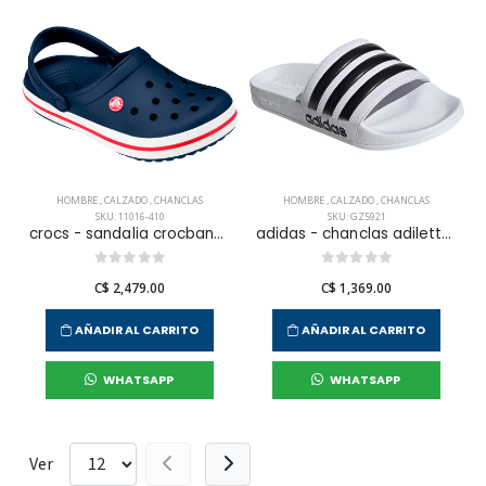
HOMBRE
,
CALZADO
,
CHANCLAS
HOMBRE
,
CALZADO
,
CHANCLAS
SKU: 11016-410
SKU: GZ5921
crocs - sandalia crocband para hombre
adidas - chanclas adilette shower para hombre
C$ 2,479.00
C$ 1,369.00
AÑADIR AL CARRITO
AÑADIR AL CARRITO
WHATSAPP
WHATSAPP
Ver