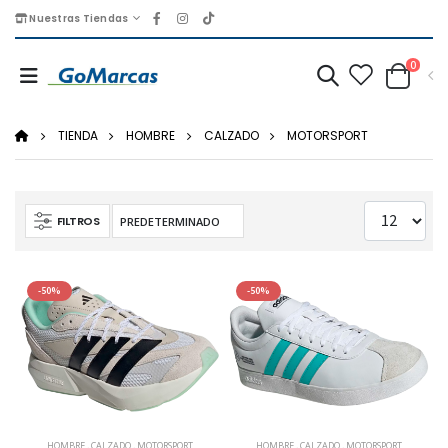
Nuestras Tiendas
0
TIENDA
HOMBRE
CALZADO
MOTORSPORT
FILTROS
-50%
-50%
HOMBRE
,
CALZADO
,
MOTORSPORT
HOMBRE
,
CALZADO
,
MOTORSPORT