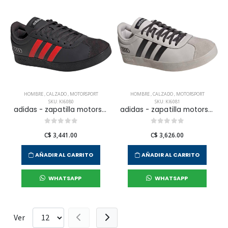
HOMBRE
,
CALZADO
,
MOTORSPORT
HOMBRE
,
CALZADO
,
MOTORSPORT
SKU: KI6080
SKU: KI6081
adidas - zapatilla motorsport vl court audi para hombre
adidas - zapatilla motorsport vl court audi para hombre
C$ 3,441.00
C$ 3,626.00
AÑADIR AL CARRITO
AÑADIR AL CARRITO
WHATSAPP
WHATSAPP
Ver