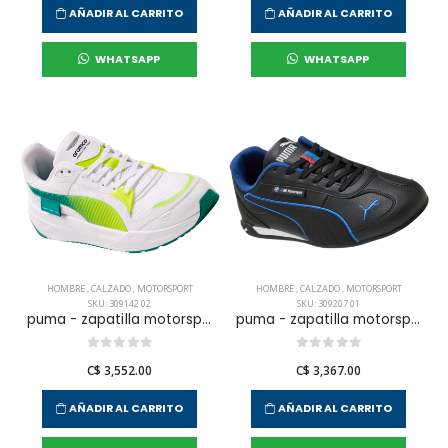
AÑADIR AL CARRITO
AÑADIR AL CARRITO
WHATSAPP
WHATSAPP
HOMBRE
,
CALZADO
,
MOTORSPORT
HOMBRE
,
CALZADO
,
MOTORSPORT
SKU: 309142 02
SKU: 309207 01
puma - zapatilla motorsport amf1 trinity 2 para hombre
puma - zapatilla motorsport bmw mms replicatch para hombre
C$ 3,552.00
C$ 3,367.00
AÑADIR AL CARRITO
AÑADIR AL CARRITO