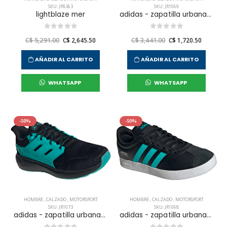
SKU: JP8363
SKU: JR1069
lightblaze mer
adidas - zapatilla urbana vl court mer para hombre
C$ 5,291.00
C$ 2,645.50
C$ 3,441.00
C$ 1,720.50
AÑADIR AL CARRITO
AÑADIR AL CARRITO
WHATSAPP
WHATSAPP
-50%
-50%
HOMBRE
,
CALZADO
,
MOTORSPORT
HOMBRE
,
CALZADO
,
MOTORSPORT
SKU: JR1073
SKU: JR1068
adidas - zapatilla urbana ultimashow mer para hombre
adidas - zapatilla urbana vl court mer para hombre