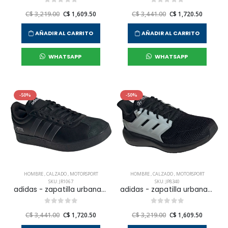
C$ 3,219.00
C$ 1,609.50
C$ 3,441.00
C$ 1,720.50
AÑADIR AL CARRITO
AÑADIR AL CARRITO
WHATSAPP
WHATSAPP
-50%
-50%
HOMBRE
,
CALZADO
,
MOTORSPORT
HOMBRE
,
CALZADO
,
MOTORSPORT
SKU: JR1067
SKU: JP8340
adidas - zapatilla urbana vl court mer para hombre
adidas - zapatilla urbana ultimashow mer para hombre
C$ 3,441.00
C$ 1,720.50
C$ 3,219.00
C$ 1,609.50