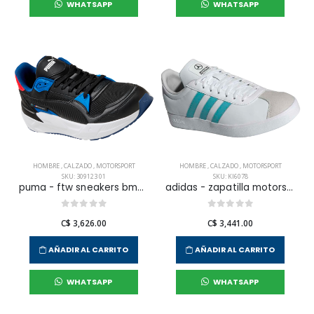
WHATSAPP
WHATSAPP
HOMBRE
,
CALZADO
,
MOTORSPORT
HOMBRE
,
CALZADO
,
MOTORSPORT
SKU: 309123 01
SKU: KI6078
puma - ftw sneakers bmw mms trinity 2 para hombre
adidas - zapatilla motorsport vl court mer para hombre
C$ 3,626.00
C$ 3,441.00
AÑADIR AL CARRITO
AÑADIR AL CARRITO
WHATSAPP
WHATSAPP