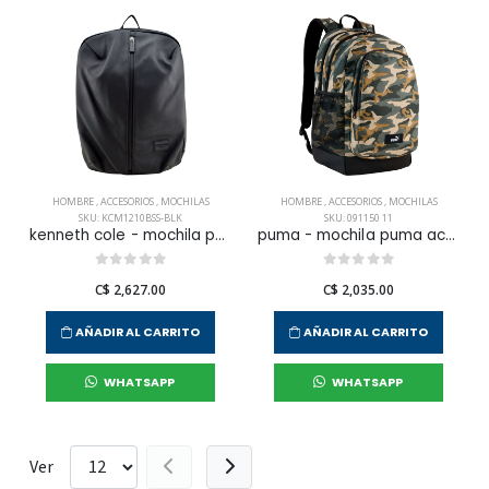
HOMBRE
,
ACCESORIOS
,
MOCHILAS
HOMBRE
,
ACCESORIOS
,
MOCHILAS
SKU: KCM1210BSS-BLK
SKU: 091150 11
kenneth cole - mochila para hombre
puma - mochila puma academy para hombre
C$ 2,627.00
C$ 2,035.00
AÑADIR AL CARRITO
AÑADIR AL CARRITO
WHATSAPP
WHATSAPP
Ver