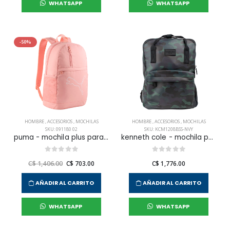
WHATSAPP
WHATSAPP
-50%
HOMBRE
,
ACCESORIOS
,
MOCHILAS
HOMBRE
,
ACCESORIOS
,
MOCHILAS
SKU: 091180 02
SKU: KCM1208BSS-NVY
puma - mochila plus para hombre
kenneth cole - mochila para hombre
C$ 1,406.00
C$ 703.00
C$ 1,776.00
AÑADIR AL CARRITO
AÑADIR AL CARRITO
WHATSAPP
WHATSAPP