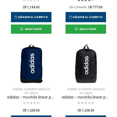
C$ 1,184.00
C$ 1,554.00
C$ 777.00
AÑADIR AL CARRITO
AÑADIR AL CARRITO
WHATSAPP
WHATSAPP
HOMBRE
,
ACCESORIOS
,
MOCHILAS
HOMBRE
,
ACCESORIOS
,
MOCHILAS
SKU: IN6120
SKU: JD9556
adidas - mochila linear para hombre
adidas - mochila linear para hombre
C$ 1,258.00
C$ 1,258.00