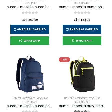
SKU: 091153 01
SKU: 091164 01
puma - mochila puma buzz para hombre
puma - mochila puma phase para hombre
C$ 1,850.00
C$ 1,184.00
AÑADIR AL CARRITO
AÑADIR AL CARRITO
WHATSAPP
WHATSAPP
-50%
HOMBRE
,
ACCESORIOS
,
MOCHILAS
HOMBRE
,
ACCESORIOS
,
MOCHILAS
SKU: 091164 02
SKU: 091327 01
puma - mochila puma phase para hombre
puma - mochila buzz small para hombre