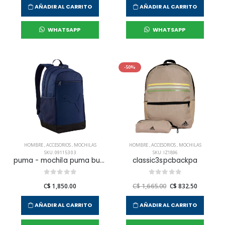
AÑADIR AL CARRITO
AÑADIR AL CARRITO
WHATSAPP
WHATSAPP
-50%
HOMBRE
,
ACCESORIOS
,
MOCHILAS
HOMBRE
,
ACCESORIOS
,
MOCHILAS
SKU: 091153 03
SKU: IZ1896
puma - mochila puma buzz para hombre
classic3spcbackpa
C$ 1,850.00
C$ 1,665.00
C$ 832.50
AÑADIR AL CARRITO
AÑADIR AL CARRITO