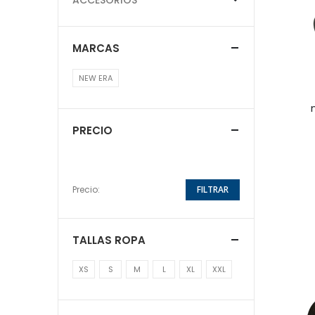
MARCAS
NEW ERA
PRECIO
Precio:
FILTRAR
TALLAS ROPA
XS
S
M
L
XL
XXL