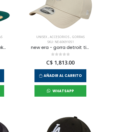
AS
UNISEX
,
ACCESORIOS
,
GORRAS
SKU: NE-60691051
new era - gorra nyc yankees 59fifty unisex
new era - gorra detroit tigers mlb 9forty unisex
C$ 1,813.00
AÑADIR AL CARRITO
WHATSAPP