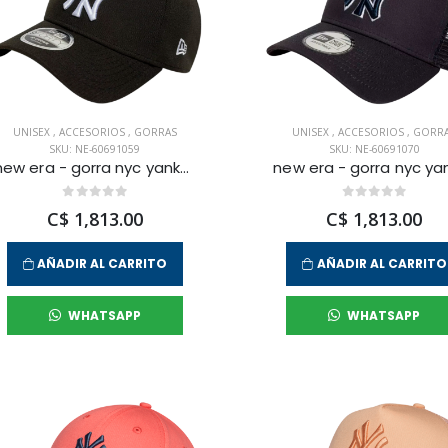
UNISEX
,
ACCESORIOS
,
GORRAS
UNISEX
,
ACCESORIOS
,
GORR
SKU: NE-60691059
SKU: NE-60691070
new era - gorra nyc yankees 9forty unisex
C$ 1,813.00
C$ 1,813.00
AÑADIR AL CARRITO
AÑADIR AL CARRITO
WHATSAPP
WHATSAPP