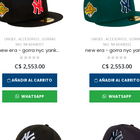
UNISEX
,
ACCESORIOS
,
GORRAS
UNISEX
,
ACCESORIOS
,
GORR
SKU: NE-60428321
SKU: NE-60428322
new era - gorra nyc yankees 59fifty unisex
C$ 2,553.00
C$ 2,553.00
AÑADIR AL CARRITO
AÑADIR AL CARRITO
WHATSAPP
WHATSAPP