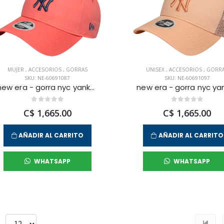
MUJER
,
ACCESORIOS
,
GORRAS
UNISEX
,
ACCESORIOS
,
GORR
SKU: NE-60691087
SKU: NE-60691097
new era - gorra nyc yankees 9forty para mujer
C$ 1,665.00
C$ 1,665.00
AÑADIR AL CARRITO
AÑADIR AL CARRITO
WHATSAPP
WHATSAPP