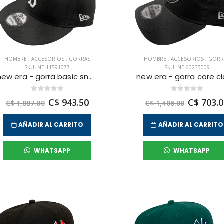
HOMBRE
,
ACCESORIOS
,
GORRAS
HOMBRE
,
ACCESORIOS
,
GORR
SKU: NE-11591077
SKU: NE-60235009
new era - gorra basic snap 950 boston red sox para hombre
C$ 943.50
C$ 703.0
C$ 1,887.00
C$ 1,406.00
AÑADIR AL CARRITO
AÑADIR AL CARRITO
WHATSAPP
WHATSAPP