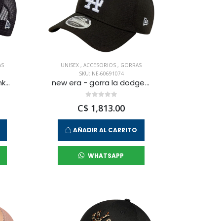
AS
UNISEX
,
ACCESORIOS
,
GORRAS
SKU: NE-60691074
new era - gorra nyc yankees 9forty unisex
new era - gorra la dodgers mlb 9forty unisex
C$ 1,813.00
AÑADIR AL CARRITO
WHATSAPP