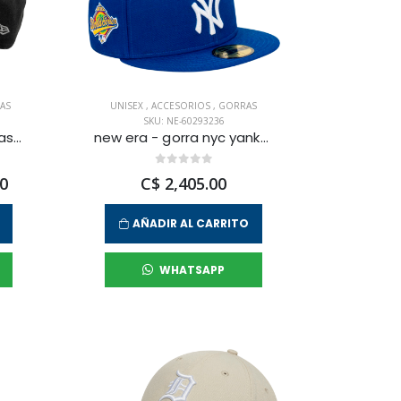
AS
UNISEX
,
ACCESORIOS
,
GORRAS
SKU: NE-60293236
new era - gorra core classic 2 0 bronet otc/osfm para hombre
new era - gorra nyc yankees 59fifty unisex
0
C$ 2,405.00
AÑADIR AL CARRITO
WHATSAPP