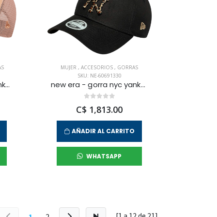
AS
MUJER
,
ACCESORIOS
,
GORRAS
SKU: NE-60691330
new era - gorra nyc yankees 9forty trucker unisex
new era - gorra nyc yankees 9forty para mujer
C$ 1,813.00
AÑADIR AL CARRITO
WHATSAPP
[1 a
12
de
21
]
1
2