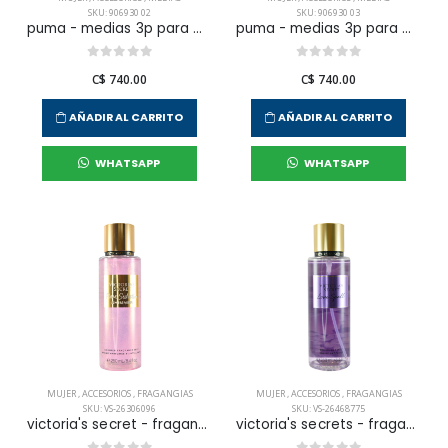
SKU: 906930 02
SKU: 906930 03
puma - medias 3p para mujer
puma - medias 3p para mujer
C$ 740.00
C$ 740.00
AÑADIR AL CARRITO
AÑADIR AL CARRITO
WHATSAPP
WHATSAPP
MUJER
,
ACCESORIOS
,
FRAGANGIAS
MUJER
,
ACCESORIOS
,
FRAGANGIAS
SKU: VS-26306096
SKU: VS-26468775
victoria's secret - fragancia corporal pure seduction shimmer para mujer
victoria's secrets - fragancia corporal love spell para mujer