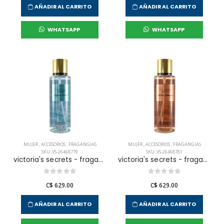
AÑADIR AL CARRITO
AÑADIR AL CARRITO
WHATSAPP
WHATSAPP
MUJER
,
ACCESORIOS
,
FRAGANGIAS
MUJER
,
ACCESORIOS
,
FRAGANGIAS
SKU: VS-26468779
SKU: VS-26468781
victoria's secrets - fragancia corporal aqua kiss para mujer
victoria's secrets - fragancia corporal amber romance para mujer
C$ 629.00
C$ 629.00
AÑADIR AL CARRITO
AÑADIR AL CARRITO