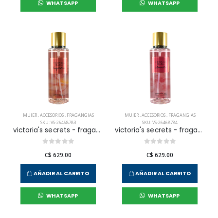
WHATSAPP
WHATSAPP
MUJER
,
ACCESORIOS
,
FRAGANGIAS
MUJER
,
ACCESORIOS
,
FRAGANGIAS
SKU: VS-26468783
SKU: VS-26468784
victoria's secrets - fragancia corporal temptation para mujer
victoria's secrets - fragancia corporal romantic para mujer
C$ 629.00
C$ 629.00
AÑADIR AL CARRITO
AÑADIR AL CARRITO
WHATSAPP
WHATSAPP