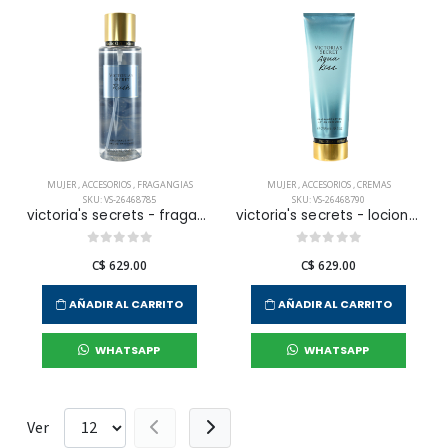
MUJER
,
ACCESORIOS
,
FRAGANGIAS
MUJER
,
ACCESORIOS
,
CREMAS
SKU: VS-26468785
SKU: VS-26468790
victoria's secrets - fragancia corporal rush para mujer
victoria's secrets - locion corporal aqua kiss body para mujer
C$ 629.00
C$ 629.00
AÑADIR AL CARRITO
AÑADIR AL CARRITO
WHATSAPP
WHATSAPP
Ver