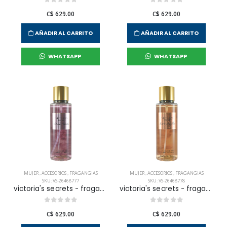
C$ 629.00
C$ 629.00
AÑADIR AL CARRITO
AÑADIR AL CARRITO
WHATSAPP
WHATSAPP
MUJER
,
ACCESORIOS
,
FRAGANGIAS
MUJER
,
ACCESORIOS
,
FRAGANGIAS
SKU: VS-26468777
SKU: VS-26468778
victoria's secrets - fragancia corporal velvet petals para mujer
victoria's secrets - fragancia corporal bare vainilla para mujer
C$ 629.00
C$ 629.00