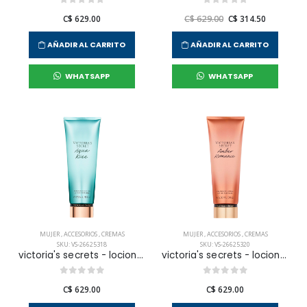
C$ 629.00
C$ 629.00
C$ 314.50
AÑADIR AL CARRITO
AÑADIR AL CARRITO
WHATSAPP
WHATSAPP
MUJER
,
ACCESORIOS
,
CREMAS
MUJER
,
ACCESORIOS
,
CREMAS
SKU: VS-26625318
SKU: VS-26625320
victoria's secrets - locion corporal aqua kiss para mujer
victoria's secrets - locion corporal amber romance para mujer
C$ 629.00
C$ 629.00