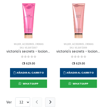
MUJER
,
ACCESORIOS
,
CREMAS
MUJER
,
ACCESORIOS
,
CREMAS
SKU: VS-26972007
SKU: VS-26972009
victoria's secrets - locion corporal pure seduction para mujer
victoria's secrets - locion corporal velvet petals para mujer
C$ 629.00
C$ 629.00
AÑADIR AL CARRITO
AÑADIR AL CARRITO
WHATSAPP
WHATSAPP
Ver