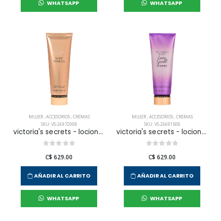
WHATSAPP
WHATSAPP
MUJER
,
ACCESORIOS
,
CREMAS
MUJER
,
ACCESORIOS
,
CREMAS
SKU: VS-26972008
SKU: VS-26691508
victoria's secrets - locion corporal bare vanilla para mujer
victoria's secrets - locion corporal love spell shimmer para mujer
C$ 629.00
C$ 629.00
AÑADIR AL CARRITO
AÑADIR AL CARRITO
WHATSAPP
WHATSAPP