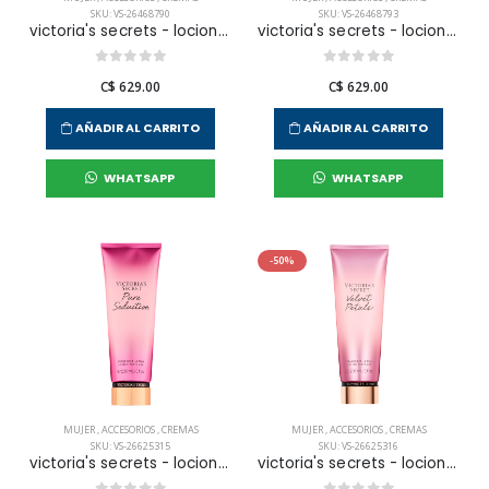
SKU: VS-26468790
SKU: VS-26468793
victoria's secrets - locion corporal aqua kiss body para mujer
victoria's secrets - locion corporal coconut passion para mujer
C$ 629.00
C$ 629.00
AÑADIR AL CARRITO
AÑADIR AL CARRITO
WHATSAPP
WHATSAPP
-50%
MUJER
,
ACCESORIOS
,
CREMAS
MUJER
,
ACCESORIOS
,
CREMAS
SKU: VS-26625315
SKU: VS-26625316
victoria's secrets - locion corporal pure seduction para mujer
victoria's secrets - locion corporal velvet petals para mujer