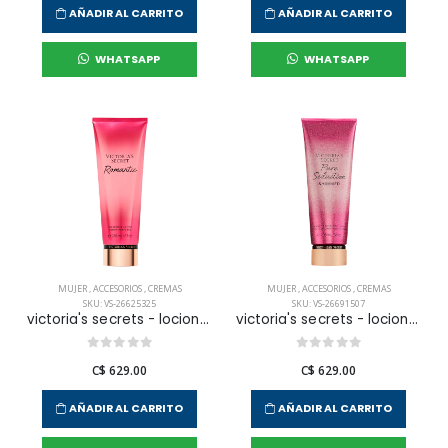
AÑADIR AL CARRITO
AÑADIR AL CARRITO
WHATSAPP
WHATSAPP
MUJER
,
ACCESORIOS
,
CREMAS
MUJER
,
ACCESORIOS
,
CREMAS
SKU: VS-26625325
SKU: VS-26691507
victoria's secrets - locion corporal romantic body para mujer
victoria's secrets - locion corporal pure seduction shimmer para mujer
C$ 629.00
C$ 629.00
AÑADIR AL CARRITO
AÑADIR AL CARRITO