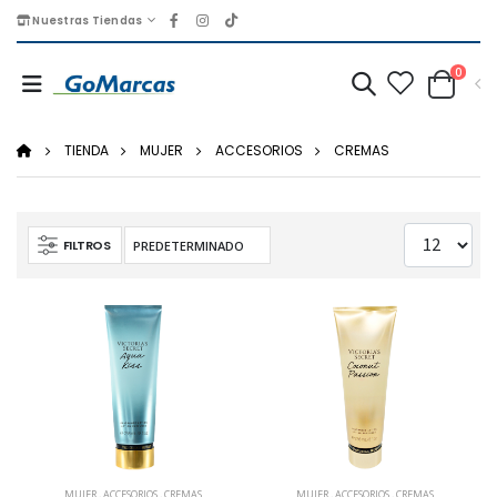
Nuestras Tiendas
0
TIENDA
MUJER
ACCESORIOS
CREMAS
FILTROS
MUJER
,
ACCESORIOS
,
CREMAS
MUJER
,
ACCESORIOS
,
CREMAS