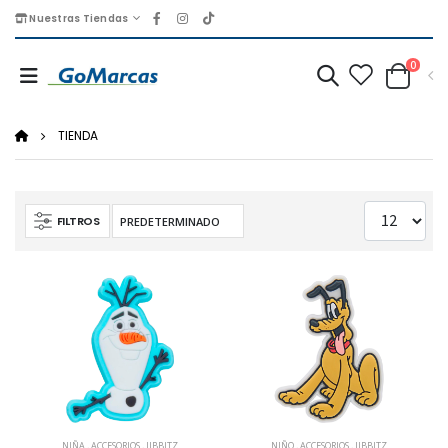
Nuestras Tiendas
0
TIENDA
FILTROS
NIÑA
,
ACCESORIOS
,
JIBBITZ
NIÑO
,
ACCESORIOS
,
JIBBITZ