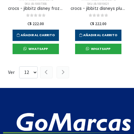
SKU: JB-10007358
SKU: JB-10010021
crocs - jibbitz disney frozen 2 olaf unisex
crocs - jibbitz disneys pluto character unisex
C$ 222.00
C$ 222.00
AÑADIR AL CARRITO
AÑADIR AL CARRITO
WHATSAPP
WHATSAPP
Ver