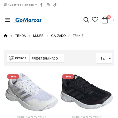
Nuestras Tiendas
0
TIENDA
MUJER
CALZADO
TENNIS
FILTROS
-50%
-50%
MUJER
,
CALZADO
,
TENNIS
MUJER
,
CALZADO
,
TENNIS