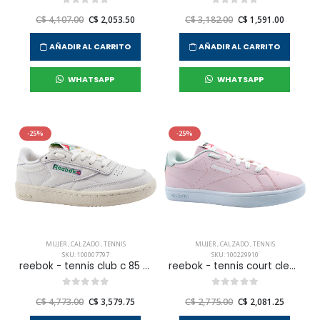
C$ 4,107.00
C$ 2,053.50
C$ 3,182.00
C$ 1,591.00
AÑADIR AL CARRITO
AÑADIR AL CARRITO
WHATSAPP
WHATSAPP
-25%
-25%
MUJER
,
CALZADO
,
TENNIS
MUJER
,
CALZADO
,
TENNIS
SKU: 100007797
SKU: 100229910
reebok - tennis club c 85 vintage mujer
reebok - tennis court clean mujer
C$ 4,773.00
C$ 3,579.75
C$ 2,775.00
C$ 2,081.25