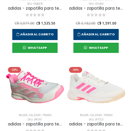
SKU: HQ8476
SKU: ID1494
adidas - zapatilla para tennis gamecourt 2 para mujer
adidas - zapatilla para tennis gamecourt 2 w para mujer
C$ 3,071.00
C$ 1,535.50
C$ 3,182.00
C$ 1,591.00
AÑADIR AL CARRITO
AÑADIR AL CARRITO
WHATSAPP
WHATSAPP
-50%
-50%
MUJER
,
CALZADO
,
TENNIS
MUJER
,
CALZADO
,
TENNIS
SKU: JP9741
SKU: JP7723
adidas - zapatilla para tennis avaflash para mujer
adidas - zapatilla para tennis gamecourt 2 w para mujer