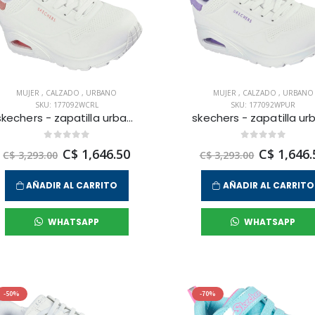
MUJER
,
CALZADO
,
URBANO
MUJER
,
CALZADO
,
URBANO
SKU: 177092WCRL
SKU: 177092WPUR
skechers - zapatilla urbana uno - pop back para mujer
C$ 1,646.50
C$ 1,646.
C$ 3,293.00
C$ 3,293.00
AÑADIR AL CARRITO
AÑADIR AL CARRITO
WHATSAPP
WHATSAPP
-50%
-70%