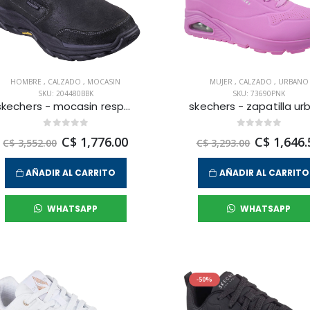
HOMBRE
,
CALZADO
,
MOCASIN
MUJER
,
CALZADO
,
URBANO
SKU: 204480BBK
SKU: 73690PNK
skechers - mocasin respected para hombre
C$ 1,776.00
C$ 1,646.
C$ 3,552.00
C$ 3,293.00
AÑADIR AL CARRITO
AÑADIR AL CARRITO
WHATSAPP
WHATSAPP
-50%