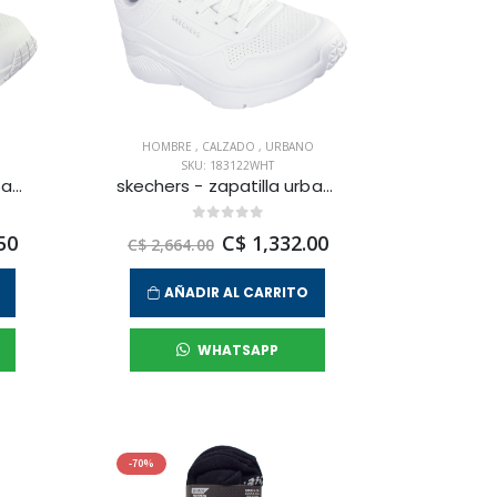
HOMBRE
,
CALZADO
,
URBANO
SKU: 183122WHT
skechers - zapatilla urbana uno - pop back para mujer
skechers - zapatilla urbana uno lite - lite work para hombre
50
C$ 1,332.00
C$ 2,664.00
AÑADIR AL CARRITO
WHATSAPP
-70%