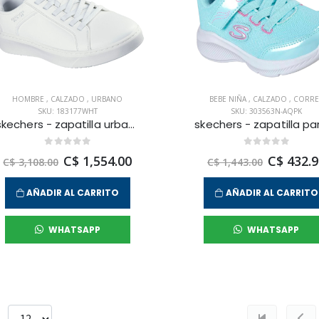
HOMBRE
,
CALZADO
,
URBANO
BEBE NIÑA
,
CALZADO
,
CORRE
SKU: 183177WHT
SKU: 303563N-AQPK
skechers - zapatilla urbana court break para hombre
C$ 1,554.00
C$ 432.9
C$ 3,108.00
C$ 1,443.00
AÑADIR AL CARRITO
AÑADIR AL CARRITO
WHATSAPP
WHATSAPP