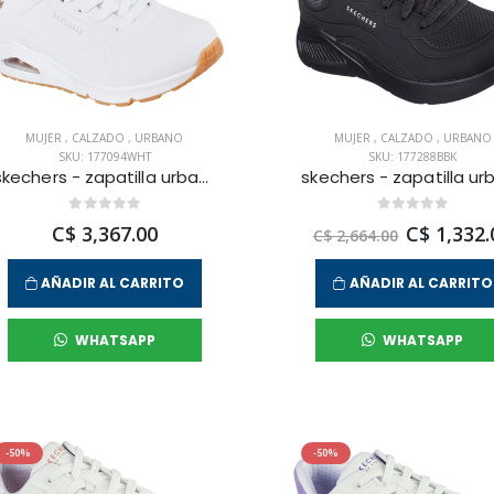
MUJER
,
CALZADO
,
URBANO
MUJER
,
CALZADO
,
URBANO
SKU: 177094WHT
SKU: 177288BBK
skechers - zapatilla urbana uno para mujer
C$ 3,367.00
C$ 1,332.
C$ 2,664.00
AÑADIR AL CARRITO
AÑADIR AL CARRITO
WHATSAPP
WHATSAPP
-50%
-50%