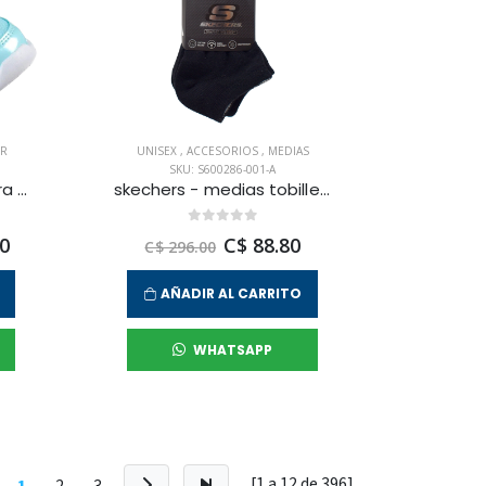
R
UNISEX
,
ACCESORIOS
,
MEDIAS
SKU: S600286-001-A
skechers - zapatilla para correr sole swifters para bebe niña
skechers - medias tobilleras unisex
0
C$ 88.80
C$ 296.00
AÑADIR AL CARRITO
WHATSAPP
[1 a
12
de
396
]
1
2
3