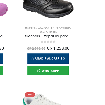
HOMBRE
,
CALZADO
,
ENTRENAMIENTO
SKU: 77156BLK
skechers - zapatilla urbana uno -stand on air para mujer
skechers - zapatilla para entrenamiento nampa para hombre
50
C$ 1,258.00
C$ 2,516.00
AÑADIR AL CARRITO
WHATSAPP
-50%