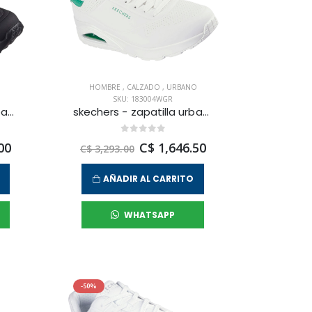
HOMBRE
,
CALZADO
,
URBANO
SKU: 183004WGR
skechers - zapatilla urbana uno lite para mujer
skechers - zapatilla urbana uno - suited on air para hombre
00
C$ 1,646.50
C$ 3,293.00
AÑADIR AL CARRITO
WHATSAPP
-50%