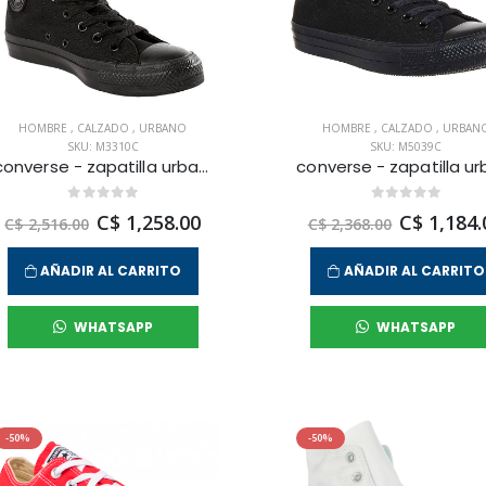
HOMBRE
,
CALZADO
,
URBANO
HOMBRE
,
CALZADO
,
URBAN
SKU: M3310C
SKU: M5039C
converse - zapatilla urbana chuck taylor all star hi para hombre
C$ 1,258.00
C$ 1,184.
C$ 2,516.00
C$ 2,368.00
AÑADIR AL CARRITO
AÑADIR AL CARRITO
WHATSAPP
WHATSAPP
-50%
-50%