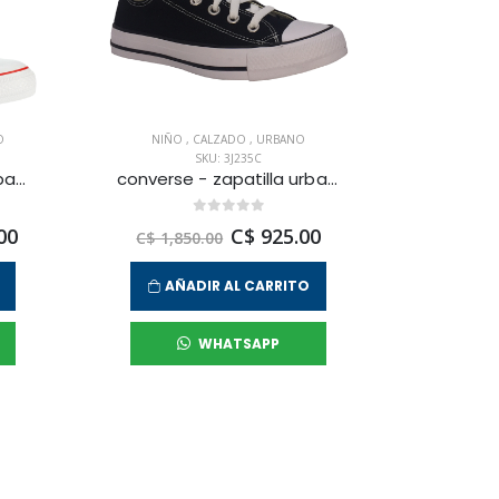
O
NIÑO
,
CALZADO
,
URBANO
SKU: 3J235C
converse - zapatilla urbana chuck taylor all star core hi para hombre
converse - zapatilla urbana chuck taylor all star para niño junior
00
C$ 925.00
C$ 1,850.00
AÑADIR AL CARRITO
WHATSAPP