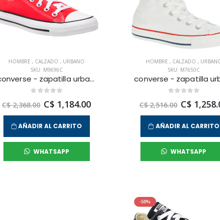
HOMBRE
,
CALZADO
,
URBANO
HOMBRE
,
CALZADO
,
URBAN
SKU: M9696C
SKU: M7650C
converse - zapatilla urbana chuck taylor all star core ox para hombre
C$ 1,184.00
C$ 1,258.
C$ 2,368.00
C$ 2,516.00
AÑADIR AL CARRITO
AÑADIR AL CARRITO
WHATSAPP
WHATSAPP
-50%