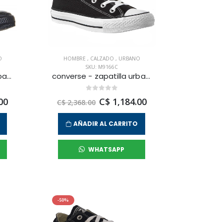
O
HOMBRE
,
CALZADO
,
URBANO
SKU: M9166C
converse - zapatilla urbana chuck taylor all star core ox para hombre
converse - zapatilla urbana chuck taylor all star para hombre
00
C$ 1,184.00
C$ 2,368.00
AÑADIR AL CARRITO
WHATSAPP
-50%