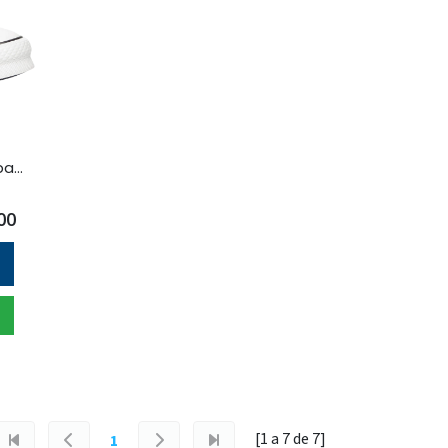
converse - zapatilla urbana eva plataform para mujer
00
[1 a
7
de
7
]
1