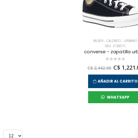
MUJER
,
CALZADO
,
URBANO
SKU: 272857C
C$ 1,221.
C$ 2,442.00
AÑADIR AL CARRITO
WHATSAPP