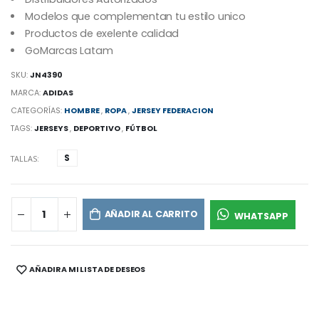
Modelos que complementan tu estilo unico
Productos de exelente calidad
GoMarcas Latam
SKU:
JN4390
MARCA:
ADIDAS
CATEGORÍAS:
HOMBRE
,
ROPA
,
JERSEY FEDERACION
TAGS:
JERSEYS
,
DEPORTIVO
,
FÚTBOL
S
TALLAS:
AÑADIR AL CARRITO
WHATSAPP
AÑADIR A MI LISTA DE DESEOS
SHARE: