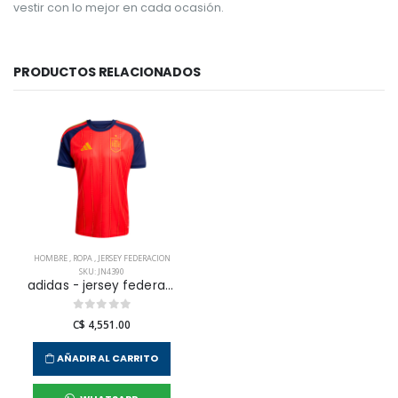
vestir con lo mejor en cada ocasión.
PRODUCTOS RELACIONADOS
HOMBRE
,
ROPA
,
JERSEY FEDERACION
SKU: JN4390
adidas - jersey federacion españa rfef h jsy para hombre
C$ 4,551.00
AÑADIR AL CARRITO