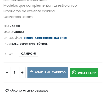
Modelos que complementan tu estilo unico
Productos de exelente calidad
GoMarcas Latam
SKU:
JD8032
MARCA:
ADIDAS
CATEGORÍAS:
HOMBRE
,
ACCESORIOS
,
BALONES
TAGS:
BALL
,
DEPORTIVO
,
FÚTBOL
CAMPO-5
TALLAS:
AÑADIR AL CARRITO
WHATSAPP
AÑADIR A MI LISTA DE DESEOS
SHARE: