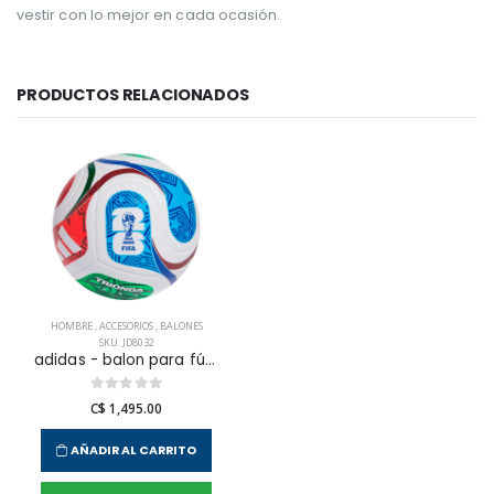
vestir con lo mejor en cada ocasión.
PRODUCTOS RELACIONADOS
HOMBRE
,
ACCESORIOS
,
BALONES
SKU: JD8032
adidas - balon para fútbol wc trn para hombre
C$ 1,495.00
AÑADIR AL CARRITO