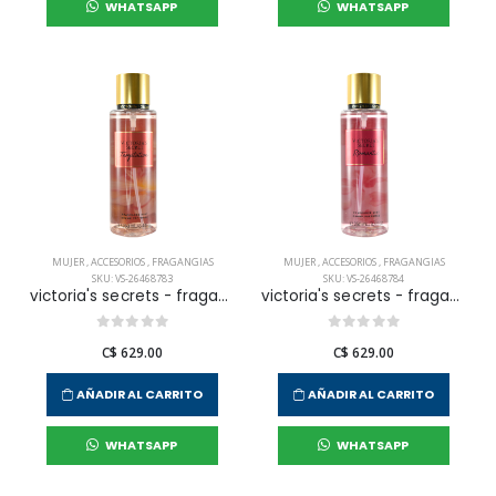
WHATSAPP
WHATSAPP
MUJER
,
ACCESORIOS
,
FRAGANGIAS
MUJER
,
ACCESORIOS
,
FRAGANGIAS
SKU: VS-26468783
SKU: VS-26468784
victoria's secrets - fragancia corporal temptation para mujer
victoria's secrets - fragancia corporal romantic para mujer
C$ 629.00
C$ 629.00
AÑADIR AL CARRITO
AÑADIR AL CARRITO
WHATSAPP
WHATSAPP