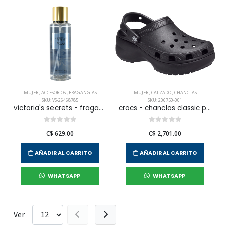
MUJER
,
ACCESORIOS
,
FRAGANGIAS
MUJER
,
CALZADO
,
CHANCLAS
SKU: VS-26468785
SKU: 206750-001
victoria's secrets - fragancia corporal rush para mujer
crocs - chanclas classic platform clog w para mujer
C$ 629.00
C$ 2,701.00
AÑADIR AL CARRITO
AÑADIR AL CARRITO
WHATSAPP
WHATSAPP
Ver