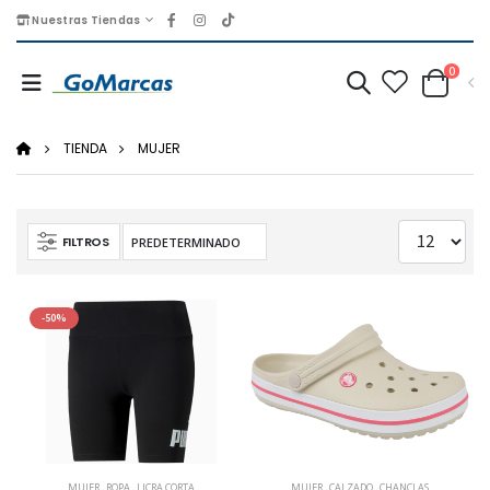
Nuestras Tiendas
0
TIENDA
MUJER
FILTROS
-50%
MUJER
,
ROPA
,
LICRA CORTA
MUJER
,
CALZADO
,
CHANCLAS