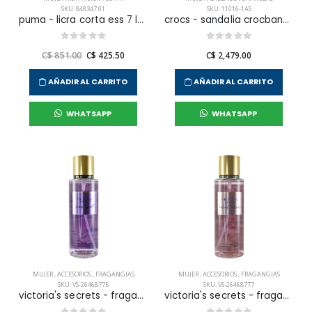
SKU: 848347 01
SKU: 11016-1AS
puma - licra corta ess 7 logo para mujer
crocs - sandalia crocband para mujer
C$ 851.00
C$ 425.50
C$ 2,479.00
AÑADIR AL CARRITO
AÑADIR AL CARRITO
WHATSAPP
WHATSAPP
MUJER
,
ACCESORIOS
,
FRAGANGIAS
MUJER
,
ACCESORIOS
,
FRAGANGIAS
SKU: VS-26468775
SKU: VS-26468777
victoria's secrets - fragancia corporal love spell para mujer
victoria's secrets - fragancia corporal velvet petals para mujer