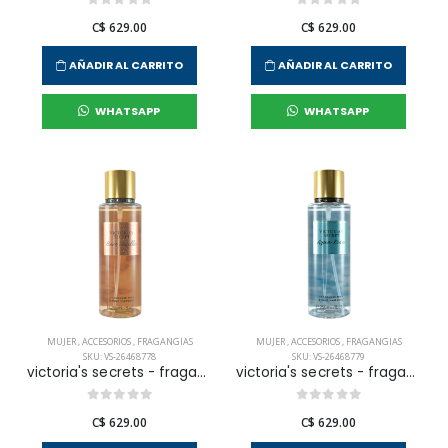
C$ 629.00
C$ 629.00
AÑADIR AL CARRITO
AÑADIR AL CARRITO
WHATSAPP
WHATSAPP
MUJER
,
ACCESORIOS
,
FRAGANGIAS
MUJER
,
ACCESORIOS
,
FRAGANGIAS
SKU: VS-26468778
SKU: VS-26468779
victoria's secrets - fragancia corporal bare vainilla para mujer
victoria's secrets - fragancia corporal aqua kiss para mujer
C$ 629.00
C$ 629.00