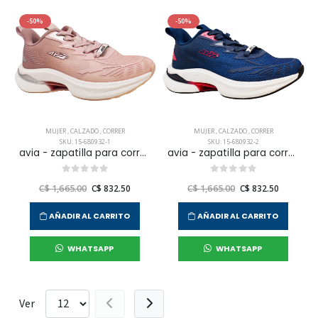
-50%
-50%
MUJER
,
CALZADO
,
CORRER
MUJER
,
CALZADO
,
CORRER
SKU: 15-680932-1
SKU: 15-680932-2
avia - zapatilla para correr minosa para mujer
avia - zapatilla para correr minosa para mujer
C$ 1,665.00
C$ 832.50
C$ 1,665.00
C$ 832.50
AÑADIR AL CARRITO
AÑADIR AL CARRITO
WHATSAPP
WHATSAPP
Ver