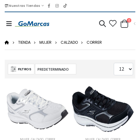
Nuestras Tiendas
0
TIENDA
MUJER
CALZADO
CORRER
FILTROS
MUJER
,
CALZADO
,
CORRER
MUJER
,
CALZADO
,
CORRER