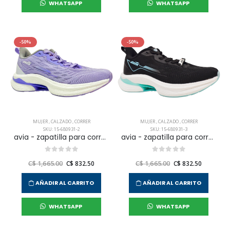
WHATSAPP
WHATSAPP
-50%
-50%
MUJER
,
CALZADO
,
CORRER
MUJER
,
CALZADO
,
CORRER
SKU: 15-680931-2
SKU: 15-680931-3
avia - zapatilla para correr hadar para mujer
avia - zapatilla para correr hadar para mujer
C$ 1,665.00
C$ 832.50
C$ 1,665.00
C$ 832.50
AÑADIR AL CARRITO
AÑADIR AL CARRITO
WHATSAPP
WHATSAPP