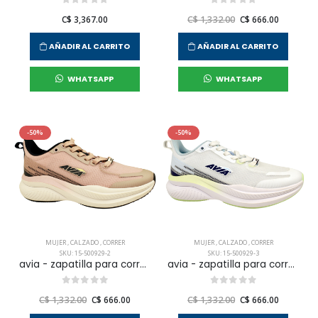
C$ 3,367.00
C$ 1,332.00
C$ 666.00
AÑADIR AL CARRITO
AÑADIR AL CARRITO
WHATSAPP
WHATSAPP
-50%
-50%
MUJER
,
CALZADO
,
CORRER
MUJER
,
CALZADO
,
CORRER
SKU: 15-500929-2
SKU: 15-500929-3
avia - zapatilla para correr spica para mujer
avia - zapatilla para correr spica para mujer
C$ 1,332.00
C$ 666.00
C$ 1,332.00
C$ 666.00