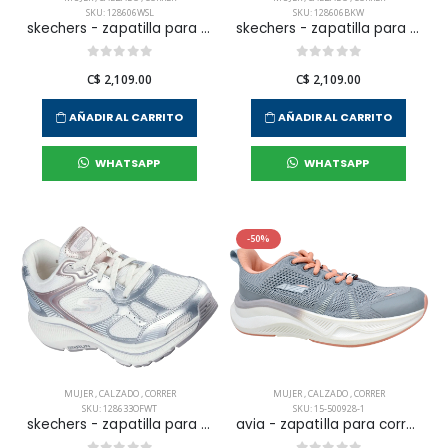
SKU: 128606WSL
SKU: 128606BKW
skechers - zapatilla para correr go run consistent 2.0 para mujer
skechers - zapatilla para correr go run consistent 2.0 para mujer
C$ 2,109.00
C$ 2,109.00
AÑADIR AL CARRITO
AÑADIR AL CARRITO
WHATSAPP
WHATSAPP
-50%
MUJER
,
CALZADO
,
CORRER
MUJER
,
CALZADO
,
CORRER
SKU: 128633OFWT
SKU: 15-500928-1
skechers - zapatilla para correr go run consistent 2.0 para mujer
avia - zapatilla para correr caroli para mujer