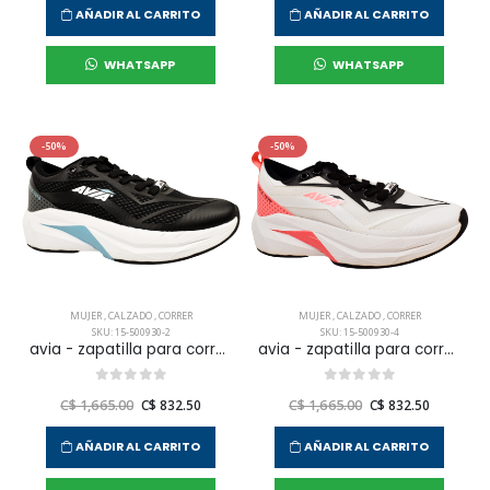
AÑADIR AL CARRITO
AÑADIR AL CARRITO
WHATSAPP
WHATSAPP
-50%
-50%
MUJER
,
CALZADO
,
CORRER
MUJER
,
CALZADO
,
CORRER
SKU: 15-500930-2
SKU: 15-500930-4
avia - zapatilla para correr capella para mujer
avia - zapatilla para correr capella para mujer
C$ 1,665.00
C$ 832.50
C$ 1,665.00
C$ 832.50
AÑADIR AL CARRITO
AÑADIR AL CARRITO