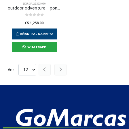
SKU: OAJ22303-010
outdoor adventure - poncho para hombre
C$ 1,258.00
AÑADIR AL CARRITO
WHATSAPP
Ver