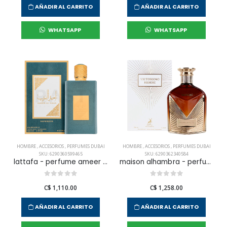
AÑADIR AL CARRITO
AÑADIR AL CARRITO
WHATSAPP
WHATSAPP
HOMBRE
,
ACCESORIOS
,
PERFUMES DUBAI
HOMBRE
,
ACCESORIOS
,
PERFUMES DUBAI
SKU: 6290360599465
SKU: 6290362340584
lattafa - perfume ameer al arab imperium edp 100 ml para hombre
maison alhambra - perfume victorioso heroic edp 100 ml para hombre
C$ 1,110.00
C$ 1,258.00
AÑADIR AL CARRITO
AÑADIR AL CARRITO