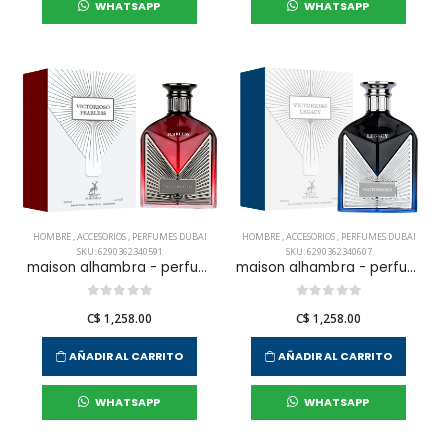
WHATSAPP
WHATSAPP
HOMBRE
,
ACCESORIOS
,
PERFUMES DUBAI
HOMBRE
,
ACCESORIOS
,
PERFUMES DUBAI
SKU: 6290362340591
SKU: 6290362340607
maison alhambra - perfume victorioso fearless edp 100 ml para hombre
maison alhambra - perfume victorioso legacy edp 100 ml para hombre
C$ 1,258.00
C$ 1,258.00
AÑADIR AL CARRITO
AÑADIR AL CARRITO
WHATSAPP
WHATSAPP