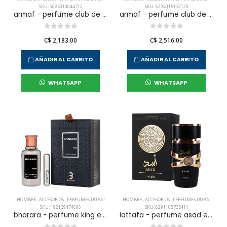
SKU: 6085010044712
SKU: 6294015132120
armaf - perfume club de nuit intense edt 105 ml para hombre
armaf - perfume club de nuit milestone edp 105 ml para hombre
C$ 2,183.00
C$ 2,516.00
AÑADIR AL CARRITO
AÑADIR AL CARRITO
WHATSAPP
WHATSAPP
HOMBRE
,
ACCESORIOS
,
PERFUMES DUBAI
HOMBRE
,
ACCESORIOS
,
PERFUMES DUBAI
SKU: 192139474606
SKU: 6291108735411
bharara - perfume king edp 100ml h para hombre
lattafa - perfume asad edp 100 ml para hombre