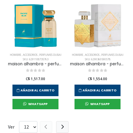
HOMBRE
,
ACCESORIOS
,
PERFUMES DUBAI
HOMBRE
,
ACCESORIOS
,
PERFUMES DUBAI
SKU: 6291108735763
SKU: 6290360590578
maison alhambra - perfume pacific blue edp 80 ml para hombre
maison alhambra - perfume infini musk edp 100 ml para hombre
C$ 1,517.00
C$ 1,554.00
AÑADIR AL CARRITO
AÑADIR AL CARRITO
WHATSAPP
WHATSAPP
Ver