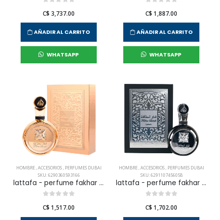
C$ 3,737.00
C$ 1,887.00
AÑADIR AL CARRITO
AÑADIR AL CARRITO
WHATSAPP
WHATSAPP
HOMBRE
,
ACCESORIOS
,
PERFUMES DUBAI
HOMBRE
,
ACCESORIOS
,
PERFUMES DUBAI
SKU: 6290360593166
SKU: 6291107456058
lattafa - perfume fakhar gold extrait edp 100 ml para hombre
lattafa - perfume fakhar edp 100 ml para hombre
C$ 1,517.00
C$ 1,702.00