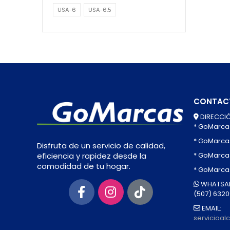
USA-6
USA-6.5
CONTAC
DIRECCIÓ
* GoMarca
* GoMarca
Disfruta de un servicio de calidad,
* GoMarcas
eficiencia y rapidez desde la
comodidad de tu hogar.
* GoMarca
WHATSAP
(507) 632
EMAIL:
servicioa