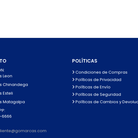
TO
POLÍTICAS
N:
Condiciones de Compras
s Leon
Políticas de Privacidad
s Chinandega
Políticas de Envío
 Esteli
Políticas de Seguridad
Políticas de Cambios y Devolu
s Matagalpa
P:
0-6666
lcliente@gomarcas.com