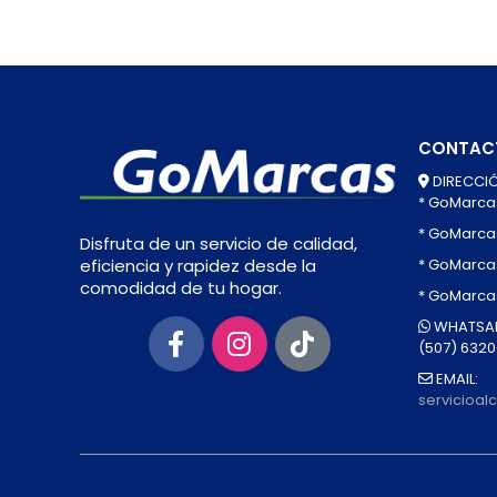
CONTAC
DIRECCIÓ
* GoMarca
* GoMarca
Disfruta de un servicio de calidad,
* GoMarcas
eficiencia y rapidez desde la
comodidad de tu hogar.
* GoMarca
WHATSAP
(507) 632
EMAIL:
servicioa