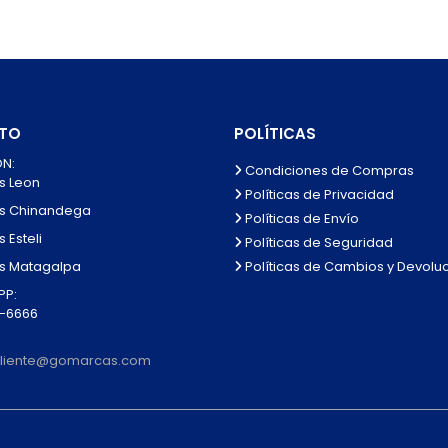
TO
POLÍTICAS
N:
Condiciones de Compras
s Leon
Políticas de Privacidad
s Chinandega
Políticas de Envío
 Esteli
Políticas de Seguridad
Políticas de Cambios y Devolu
s Matagalpa
P:
0-6666
lcliente@gomarcas.com