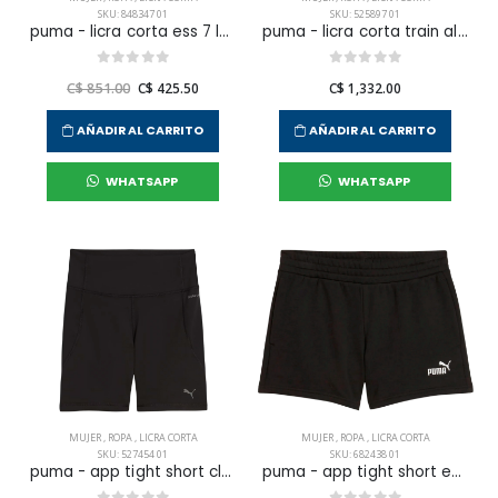
SKU: 848347 01
SKU: 525897 01
puma - licra corta ess 7 logo para mujer
puma - licra corta train all day para mujer
C$ 851.00
C$ 425.50
C$ 1,332.00
AÑADIR AL CARRITO
AÑADIR AL CARRITO
WHATSAPP
WHATSAPP
MUJER
,
ROPA
,
LICRA CORTA
MUJER
,
ROPA
,
LICRA CORTA
SKU: 527454 01
SKU: 682438 01
puma - app tight short cloudspun short tight hw 6 wmn
puma - app tight short ess small no. 1 logo 4 tr wmn