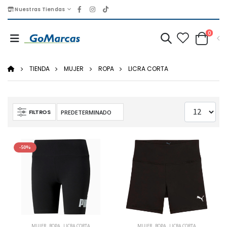
Nuestras Tiendas
0
TIENDA
MUJER
ROPA
LICRA CORTA
FILTROS
-50%
MUJER
,
ROPA
,
LICRA CORTA
MUJER
,
ROPA
,
LICRA CORTA