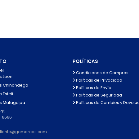
TO
POLÍTICAS
N:
Condiciones de Compras
s Leon
Políticas de Privacidad
s Chinandega
Políticas de Envío
 Esteli
Políticas de Seguridad
Políticas de Cambios y Devolu
s Matagalpa
P:
0-6666
lcliente@gomarcas.com