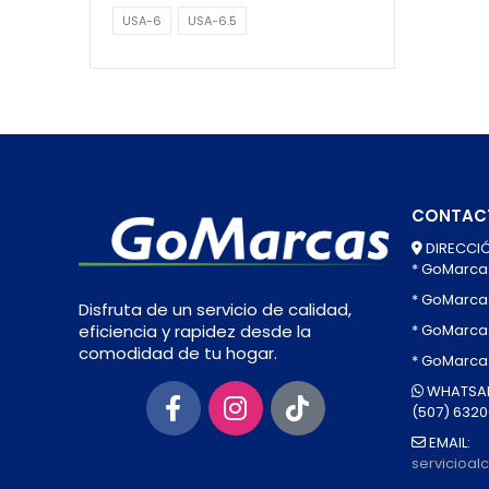
USA-6
USA-6.5
CONTAC
DIRECCIÓ
* GoMarca
* GoMarca
Disfruta de un servicio de calidad,
* GoMarcas
eficiencia y rapidez desde la
comodidad de tu hogar.
* GoMarca
WHATSAP
(507) 632
EMAIL:
servicioa