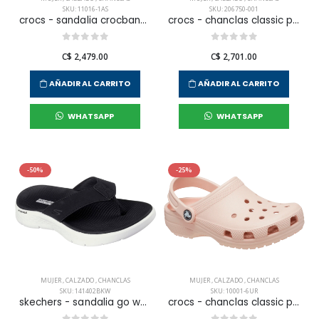
SKU: 11016-1AS
SKU: 206750-001
crocs - sandalia crocband para mujer
crocs - chanclas classic platform clog w para mujer
C$ 2,479.00
C$ 2,701.00
AÑADIR AL CARRITO
AÑADIR AL CARRITO
WHATSAPP
WHATSAPP
-50%
-25%
MUJER
,
CALZADO
,
CHANCLAS
MUJER
,
CALZADO
,
CHANCLAS
SKU: 141402BKW
SKU: 10001-6UR
skechers - sandalia go walk flex para mujer
crocs - chanclas classic para mujer