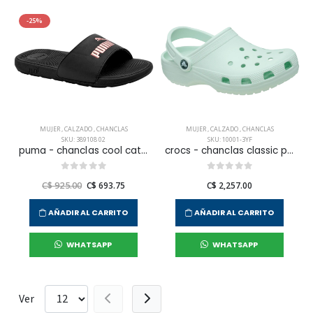
-25%
MUJER
,
CALZADO
,
CHANCLAS
MUJER
,
CALZADO
,
CHANCLAS
SKU: 389108 02
SKU: 10001-3YF
puma - chanclas cool cat 2.0 wns para mujer
crocs - chanclas classic para mujer
C$ 925.00
C$ 693.75
C$ 2,257.00
AÑADIR AL CARRITO
AÑADIR AL CARRITO
WHATSAPP
WHATSAPP
Ver