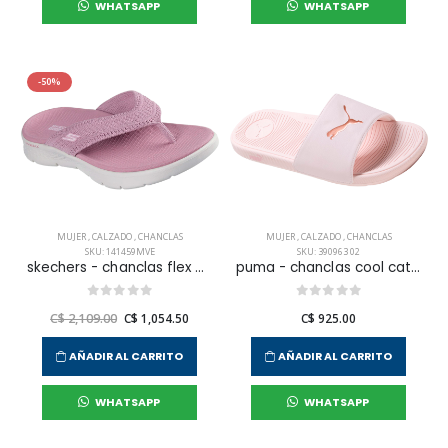
WHATSAPP
WHATSAPP
-50%
MUJER
,
CALZADO
,
CHANCLAS
MUJER
,
CALZADO
,
CHANCLAS
SKU: 141459MVE
SKU: 390963 02
skechers - chanclas flex para mujer
puma - chanclas cool cat 2.0 para mujer
C$ 2,109.00
C$ 1,054.50
C$ 925.00
AÑADIR AL CARRITO
AÑADIR AL CARRITO
WHATSAPP
WHATSAPP