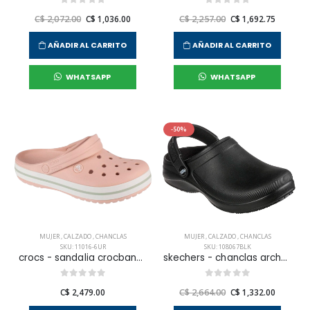
C$ 2,072.00
C$ 1,036.00
C$ 2,257.00
C$ 1,692.75
AÑADIR AL CARRITO
AÑADIR AL CARRITO
WHATSAPP
WHATSAPP
-50%
MUJER
,
CALZADO
,
CHANCLAS
MUJER
,
CALZADO
,
CHANCLAS
SKU: 11016-6UR
SKU: 108067BLK
crocs - sandalia crocband para mujer
skechers - chanclas arch-fit clog para mujer
C$ 2,479.00
C$ 2,664.00
C$ 1,332.00