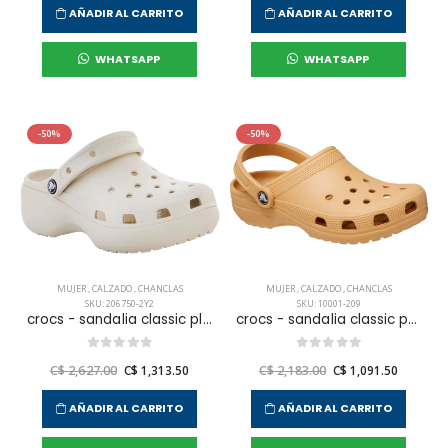
AÑADIR AL CARRITO
AÑADIR AL CARRITO
WHATSAPP
WHATSAPP
-50%
-50%
MUJER
,
CALZADO
,
CHANCLAS
MUJER
,
CALZADO
,
CHANCLAS
SKU: 206750-2Y2
SKU: 10001-209
crocs - sandalia classic platform clog w para mujer
crocs - sandalia classic para mujer
C$ 2,627.00
C$ 1,313.50
C$ 2,183.00
C$ 1,091.50
AÑADIR AL CARRITO
AÑADIR AL CARRITO