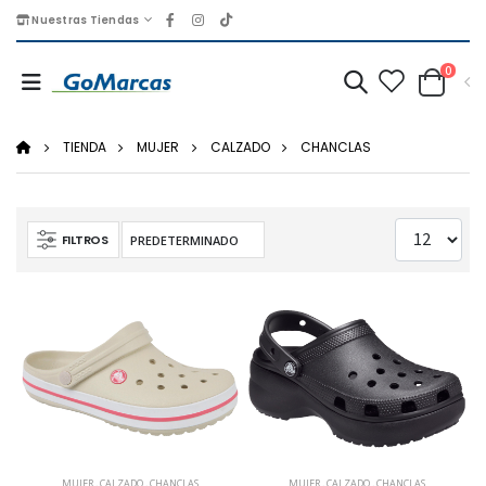
Nuestras Tiendas
0
TIENDA
MUJER
CALZADO
CHANCLAS
FILTROS
MUJER
,
CALZADO
,
CHANCLAS
MUJER
,
CALZADO
,
CHANCLAS