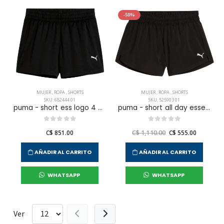
-50%
MUJER
,
ROPA
,
SHORTS
MUJER
,
ROPA
,
SHORTS
SKU: 682444 01
SKU: 525903 01
puma - short ess logo 4 para mujer
puma - short all day essentials para mujer
C$ 851.00
C$ 1,110.00
C$ 555.00
AÑADIR AL CARRITO
AÑADIR AL CARRITO
WHATSAPP
WHATSAPP
Ver