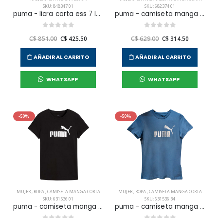
SKU: 848347 01
SKU: 682374 01
puma - licra corta ess 7 logo para mujer
puma - camiseta manga corta ess logo tee para mujer
C$ 851.00
C$ 425.50
C$ 629.00
C$ 314.50
AÑADIR AL CARRITO
AÑADIR AL CARRITO
WHATSAPP
WHATSAPP
-50%
-50%
MUJER
,
ROPA
,
CAMISETA MANGA CORTA
MUJER
,
ROPA
,
CAMISETA MANGA CORTA
SKU: 631536 01
SKU: 631536 34
puma - camiseta manga corta ess metallic no. 1 para mujer
puma - camiseta manga corta ess metallic no. 1 logo tee para mujer