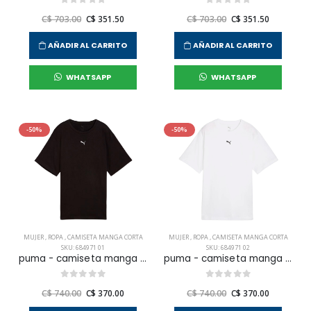
C$ 703.00
C$ 351.50
C$ 703.00
C$ 351.50
AÑADIR AL CARRITO
AÑADIR AL CARRITO
WHATSAPP
WHATSAPP
-50%
-50%
MUJER
,
ROPA
,
CAMISETA MANGA CORTA
MUJER
,
ROPA
,
CAMISETA MANGA CORTA
SKU: 684971 01
SKU: 684971 02
puma - camiseta manga corta ess relaxed tee para mujer
puma - camiseta manga corta ess relaxed tee para mujer
C$ 740.00
C$ 370.00
C$ 740.00
C$ 370.00