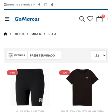
Nuestras Tiendas
0
TIENDA
MUJER
ROPA
FILTROS
-50%
-50%
MUJER
,
ROPA
,
LICRA CORTA
MUJER
,
ROPA
,
CAMISETA MANGA CORTA