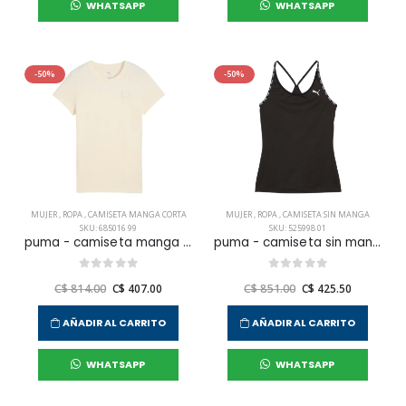
WHATSAPP
WHATSAPP
-50%
-50%
MUJER
,
ROPA
,
CAMISETA MANGA CORTA
MUJER
,
ROPA
,
CAMISETA SIN MANGA
SKU: 685016 99
SKU: 525998 01
puma - camiseta manga corta ess elevated tee para mujer
puma - camiseta sin manga strong para mujer
C$ 814.00
C$ 407.00
C$ 851.00
C$ 425.50
AÑADIR AL CARRITO
AÑADIR AL CARRITO
WHATSAPP
WHATSAPP