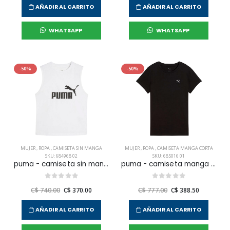
AÑADIR AL CARRITO
AÑADIR AL CARRITO
WHATSAPP
WHATSAPP
-50%
-50%
MUJER
,
ROPA
,
CAMISETA SIN MANGA
MUJER
,
ROPA
,
CAMISETA MANGA CORTA
SKU: 684968 02
SKU: 685016 01
puma - camiseta sin manga ess slim para mujer
puma - camiseta manga corta ess elevated tee para mujer
C$ 740.00
C$ 370.00
C$ 777.00
C$ 388.50
AÑADIR AL CARRITO
AÑADIR AL CARRITO