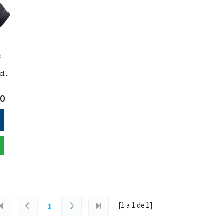
R
skechers - zapatilla outdoor d'lite shiker para hombre
00
[1 a
1
de
1
]
1