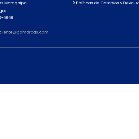
Políticas de Cambios y Devolu
as Matagalpa
PP:
0-6666
alcliente@gomarcas.com