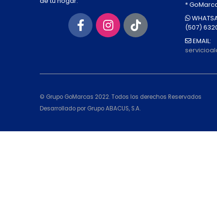
de tu hogar.
* GoMarc
WHATSA
(507) 632
EMAIL:
servicio
© Grupo GoMarcas 2022. Todos los derechos Reservados
Desarrollado por Grupo ABACUS, S.A.