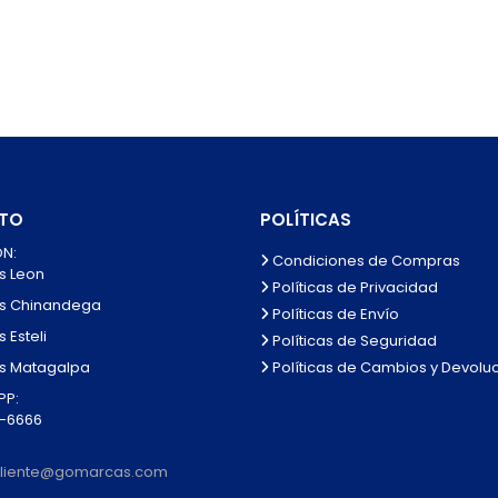
TO
POLÍTICAS
N:
Condiciones de Compras
s Leon
Políticas de Privacidad
s Chinandega
Políticas de Envío
 Esteli
Políticas de Seguridad
Políticas de Cambios y Devolu
s Matagalpa
P:
0-6666
lcliente@gomarcas.com