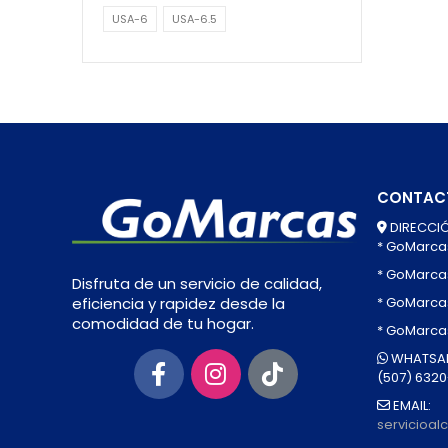
USA-6
USA-6.5
CONTAC
DIRECCIÓ
* GoMarca
* GoMarca
Disfruta de un servicio de calidad,
* GoMarcas
eficiencia y rapidez desde la
comodidad de tu hogar.
* GoMarca
WHATSAP
(507) 632
EMAIL:
servicioa