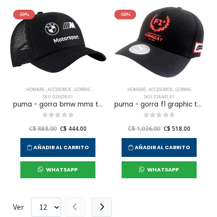
-50%
-50%
HOMBRE
,
ACCESORIOS
,
GORRAS
HOMBRE
,
ACCESORIOS
,
GORRAS
SKU: 026608 01
SKU: 026441 01
puma - gorra bmw mms trucker para hombre
puma - gorra f1 graphic trucker para hombre
C$ 888.00
C$ 444.00
C$ 1,036.00
C$ 518.00
AÑADIR AL CARRITO
AÑADIR AL CARRITO
WHATSAPP
WHATSAPP
Ver