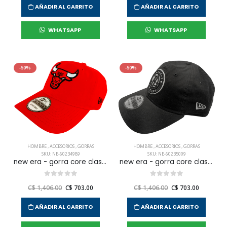
AÑADIR AL CARRITO
AÑADIR AL CARRITO
WHATSAPP
WHATSAPP
-50%
-50%
HOMBRE
,
ACCESORIOS
,
GORRAS
HOMBRE
,
ACCESORIOS
,
GORRAS
SKU: NE-60234989
SKU: NE-60235009
new era - gorra core classic 2 0 950 chicago bull para hombre
new era - gorra core classic 2 0 bronet otc/osfm para hombre
C$ 1,406.00
C$ 703.00
C$ 1,406.00
C$ 703.00
AÑADIR AL CARRITO
AÑADIR AL CARRITO