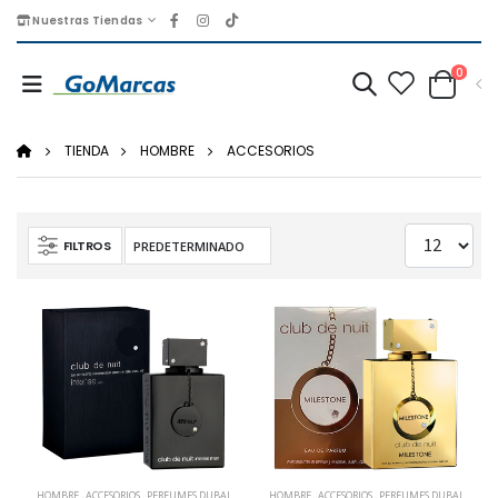
Nuestras Tiendas
0
TIENDA
HOMBRE
ACCESORIOS
FILTROS
HOMBRE
,
ACCESORIOS
,
PERFUMES DUBAI
HOMBRE
,
ACCESORIOS
,
PERFUMES DUBAI