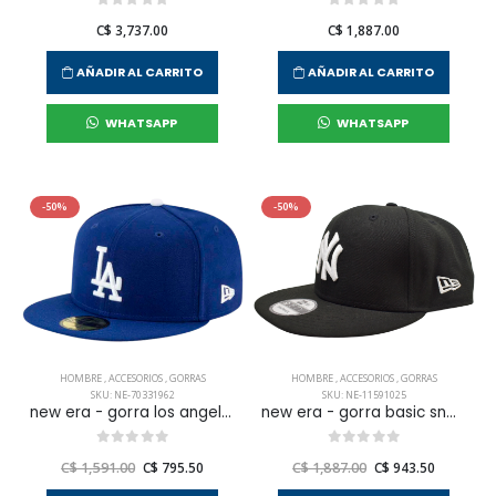
C$ 3,737.00
C$ 1,887.00
AÑADIR AL CARRITO
AÑADIR AL CARRITO
WHATSAPP
WHATSAPP
-50%
-50%
HOMBRE
,
ACCESORIOS
,
GORRAS
HOMBRE
,
ACCESORIOS
,
GORRAS
SKU: NE-70331962
SKU: NE-11591025
new era - gorra los angeles dodgers para hombre
new era - gorra basic snap 950 new york yankees para hombre
C$ 1,591.00
C$ 795.50
C$ 1,887.00
C$ 943.50