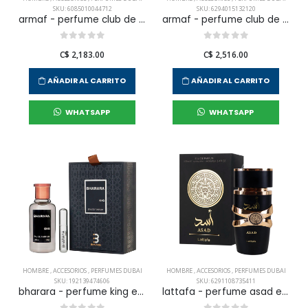
SKU: 6085010044712
SKU: 6294015132120
armaf - perfume club de nuit intense edt 105 ml para hombre
armaf - perfume club de nuit milestone edp 105 ml para hombre
C$ 2,183.00
C$ 2,516.00
AÑADIR AL CARRITO
AÑADIR AL CARRITO
WHATSAPP
WHATSAPP
HOMBRE
,
ACCESORIOS
,
PERFUMES DUBAI
HOMBRE
,
ACCESORIOS
,
PERFUMES DUBAI
SKU: 192139474606
SKU: 6291108735411
bharara - perfume king edp 100ml h para hombre
lattafa - perfume asad edp 100 ml para hombre