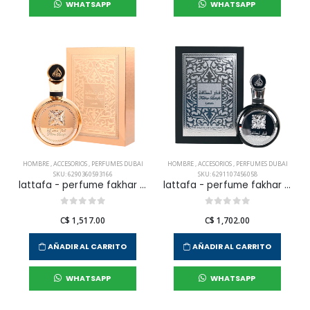
WHATSAPP
WHATSAPP
HOMBRE
,
ACCESORIOS
,
PERFUMES DUBAI
HOMBRE
,
ACCESORIOS
,
PERFUMES DUBAI
SKU: 6290360593166
SKU: 6291107456058
lattafa - perfume fakhar gold extrait edp 100 ml para hombre
lattafa - perfume fakhar edp 100 ml para hombre
C$ 1,517.00
C$ 1,702.00
AÑADIR AL CARRITO
AÑADIR AL CARRITO
WHATSAPP
WHATSAPP