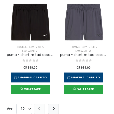
HOMBRE
,
ROPA
,
SHORTS
HOMBRE
,
ROPA
,
SHORTS
SKU: 525911 01
SKU: 525911 69
puma - short m tad essentials 5 woven para hombre
puma - short m tad essentials 5 woven para hombre
C$ 999.00
C$ 999.00
AÑADIR AL CARRITO
AÑADIR AL CARRITO
WHATSAPP
WHATSAPP
Ver