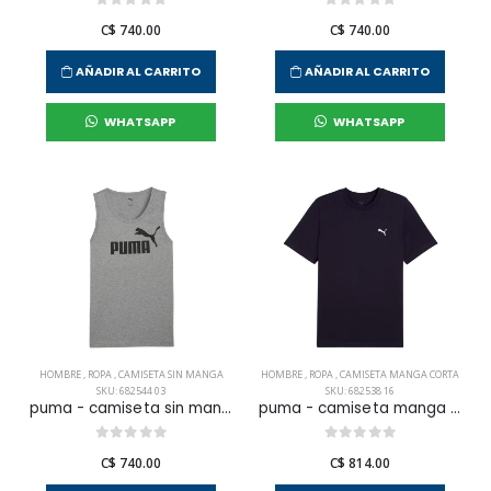
C$ 740.00
C$ 740.00
AÑADIR AL CARRITO
AÑADIR AL CARRITO
WHATSAPP
WHATSAPP
HOMBRE
,
ROPA
,
CAMISETA SIN MANGA
HOMBRE
,
ROPA
,
CAMISETA MANGA CORTA
SKU: 682544 03
SKU: 682538 16
puma - camiseta sin manga ess logo para hombre
puma - camiseta manga corta ess small logo tee para hombre
C$ 740.00
C$ 814.00