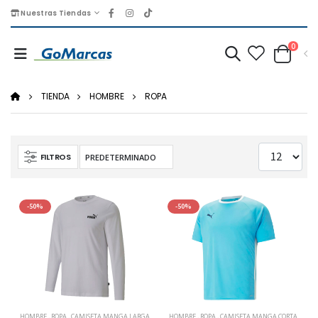
Nuestras Tiendas
0
TIENDA
HOMBRE
ROPA
FILTROS
-50%
-50%
HOMBRE
,
ROPA
,
CAMISETA MANGA LARGA
HOMBRE
,
ROPA
,
CAMISETA MANGA CORTA