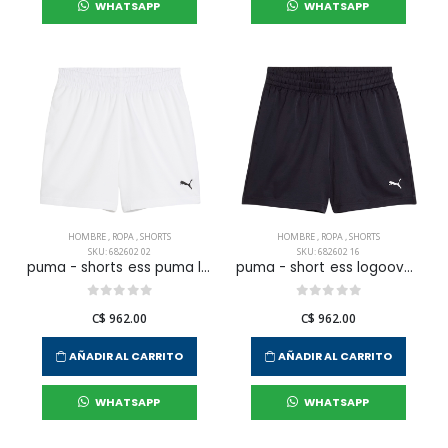
WHATSAPP
WHATSAPP
HOMBRE
,
ROPA
,
SHORTS
HOMBRE
,
ROPA
,
SHORTS
SKU: 682602 02
SKU: 682602 16
puma - shorts ess puma logo para hombre
puma - short ess logooven 5 para hombre
C$ 962.00
C$ 962.00
AÑADIR AL CARRITO
AÑADIR AL CARRITO
WHATSAPP
WHATSAPP