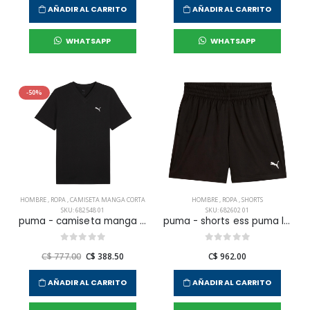
AÑADIR AL CARRITO
AÑADIR AL CARRITO
WHATSAPP
WHATSAPP
-50%
HOMBRE
,
ROPA
,
CAMISETA MANGA CORTA
HOMBRE
,
ROPA
,
SHORTS
SKU: 682548 01
SKU: 682602 01
puma - camiseta manga corta ess no. 1 logo v-neck tee para hombre
puma - shorts ess puma logo para hombre
C$ 777.00
C$ 388.50
C$ 962.00
AÑADIR AL CARRITO
AÑADIR AL CARRITO