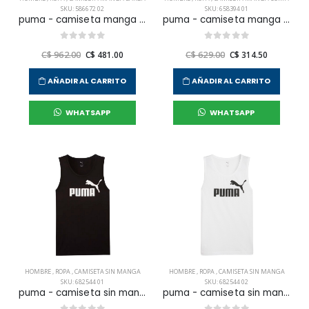
SKU: 586672 02
SKU: 658394 01
puma - camiseta manga larga ess small logo tee para hombre
puma - camiseta manga corta teamliga multisport para hombre
C$ 962.00
C$ 481.00
C$ 629.00
C$ 314.50
AÑADIR AL CARRITO
AÑADIR AL CARRITO
WHATSAPP
WHATSAPP
HOMBRE
,
ROPA
,
CAMISETA SIN MANGA
HOMBRE
,
ROPA
,
CAMISETA SIN MANGA
SKU: 682544 01
SKU: 682544 02
puma - camiseta sin manga ess no. 1 logo para hombre
puma - camiseta sin manga ess no. 1 logo para hombre