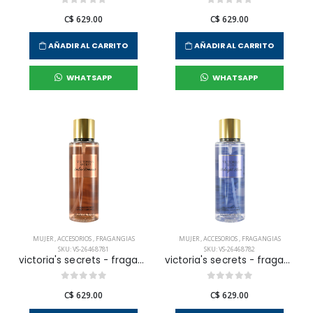
C$ 629.00
C$ 629.00
AÑADIR AL CARRITO
AÑADIR AL CARRITO
WHATSAPP
WHATSAPP
MUJER
,
ACCESORIOS
,
FRAGANGIAS
MUJER
,
ACCESORIOS
,
FRAGANGIAS
SKU: VS-26468781
SKU: VS-26468782
victoria's secrets - fragancia corporal amber romance para mujer
victoria's secrets - fragancia corporal midnight bloom para mujer
C$ 629.00
C$ 629.00