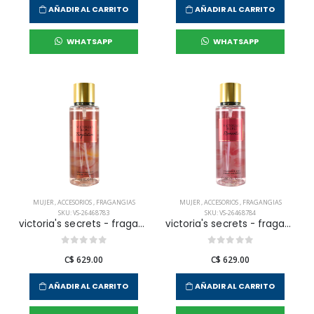
AÑADIR AL CARRITO
AÑADIR AL CARRITO
WHATSAPP
WHATSAPP
MUJER
,
ACCESORIOS
,
FRAGANGIAS
MUJER
,
ACCESORIOS
,
FRAGANGIAS
SKU: VS-26468783
SKU: VS-26468784
victoria's secrets - fragancia corporal temptation para mujer
victoria's secrets - fragancia corporal romantic para mujer
C$ 629.00
C$ 629.00
AÑADIR AL CARRITO
AÑADIR AL CARRITO