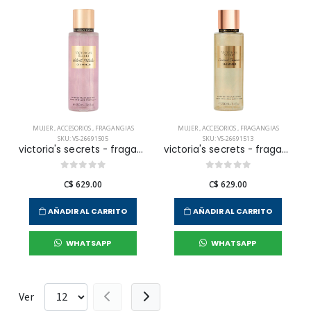
MUJER
,
ACCESORIOS
,
FRAGANGIAS
MUJER
,
ACCESORIOS
,
FRAGANGIAS
SKU: VS-26691505
SKU: VS-26691513
victoria's secrets - fragancia corporal velvet petals shimmer para mujer
victoria's secrets - fragancia corporal coconut passion shimmer para mujer
C$ 629.00
C$ 629.00
AÑADIR AL CARRITO
AÑADIR AL CARRITO
WHATSAPP
WHATSAPP
Ver