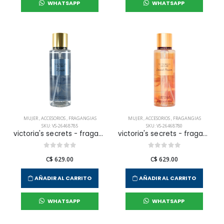
WHATSAPP
WHATSAPP
MUJER
,
ACCESORIOS
,
FRAGANGIAS
MUJER
,
ACCESORIOS
,
FRAGANGIAS
SKU: VS-26468785
SKU: VS-26468780
victoria's secrets - fragancia corporal rush para mujer
victoria's secrets - fragancia corporal coconut passion para mujer
C$ 629.00
C$ 629.00
AÑADIR AL CARRITO
AÑADIR AL CARRITO
WHATSAPP
WHATSAPP