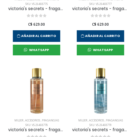
SKU: VS-26468775
SKU: VS-26468777
victoria's secrets - fragancia corporal love spell para mujer
victoria's secrets - fragancia corporal velvet petals para mujer
C$ 629.00
C$ 629.00
AÑADIR AL CARRITO
AÑADIR AL CARRITO
WHATSAPP
WHATSAPP
MUJER
,
ACCESORIOS
,
FRAGANGIAS
MUJER
,
ACCESORIOS
,
FRAGANGIAS
SKU: VS-26468778
SKU: VS-26468779
victoria's secrets - fragancia corporal bare vainilla para mujer
victoria's secrets - fragancia corporal aqua kiss para mujer