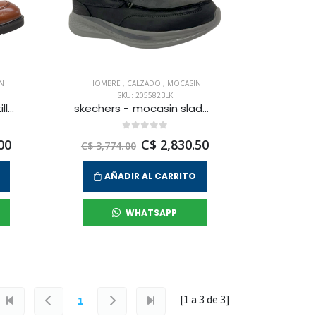
N
HOMBRE
,
CALZADO
,
MOCASIN
SKU: 205582BLK
charles & henry - zapatilla oxford regal times para hombre
skechers - mocasin slade para hombre
00
C$ 2,830.50
C$ 3,774.00
AÑADIR AL CARRITO
WHATSAPP
[1 a
3
de
3
]
1