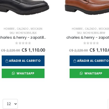
HOMBRE
,
CALZADO
,
MOCASIN
HOMBRE
,
CALZADO
,
MOCASI
SKU: MCH01638VL-BLK
SKU: MCH01638VL-BRW
charles & henry - zapatilla oxford regal times para hombre
C$ 1,110.00
C$ 1,110.
C$ 2,220.00
C$ 2,220.00
AÑADIR AL CARRITO
AÑADIR AL CARRITO
WHATSAPP
WHATSAPP