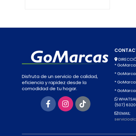
CONTAC
DIRECCIÓ
* GoMarca
* GoMarca
Disfruta de un servicio de calidad,
* GoMarcas
eficiencia y rapidez desde la
comodidad de tu hogar.
* GoMarca
WHATSAP
(507) 632
EMAIL:
servicioa