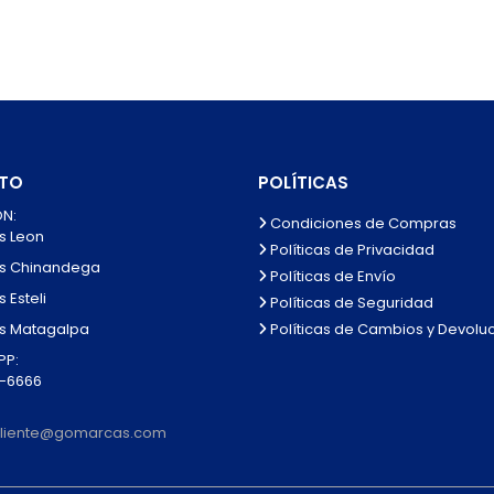
TO
POLÍTICAS
N:
Condiciones de Compras
s Leon
Políticas de Privacidad
s Chinandega
Políticas de Envío
 Esteli
Políticas de Seguridad
Políticas de Cambios y Devolu
s Matagalpa
P:
0-6666
lcliente@gomarcas.com