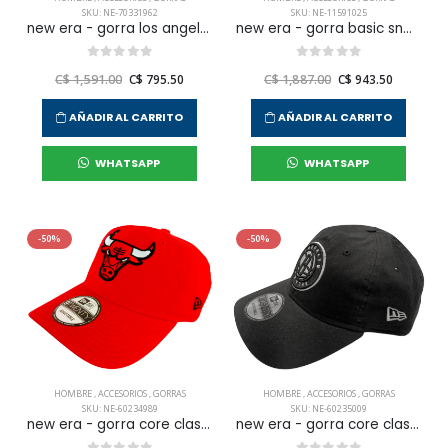
SKU: NE-70331962
SKU: NE-11591025
new era - gorra los angeles dodgers para hombre
new era - gorra basic snap 950 new york yankees para hombre
C$ 1,591.00
C$ 795.50
C$ 1,887.00
C$ 943.50
AÑADIR AL CARRITO
AÑADIR AL CARRITO
WHATSAPP
WHATSAPP
-50%
-50%
HOMBRE
,
ACCESORIOS
,
GORRAS
HOMBRE
,
ACCESORIOS
,
GORRAS
SKU: NE-60234989
SKU: NE-60235009
new era - gorra core classic 2 0 950 chicago bull para hombre
new era - gorra core classic 2 0 bronet otc/osfm para hombre