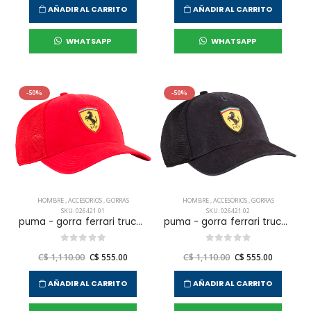
AÑADIR AL CARRITO
AÑADIR AL CARRITO
WHATSAPP
WHATSAPP
-50%
-50%
HOMBRE
,
ACCESORIOS
,
GORRAS
HOMBRE
,
ACCESORIOS
,
GORRAS
SKU: 026421 01
SKU: 026421 02
puma - gorra ferrari trucker para hombre
puma - gorra ferrari trucker para hombre
C$ 1,110.00
C$ 555.00
C$ 1,110.00
C$ 555.00
AÑADIR AL CARRITO
AÑADIR AL CARRITO