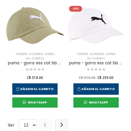
-50%
HOMBRE
,
ACCESORIOS
,
GORRAS
HOMBRE
,
ACCESORIOS
,
GORRAS
SKU: 025998 09
SKU: 025998 02
puma - gorra ess cat bb para hombre
puma - gorra ess cat bb para hombre
C$ 518.00
C$ 518.00
C$ 259.00
AÑADIR AL CARRITO
AÑADIR AL CARRITO
WHATSAPP
WHATSAPP
Ver