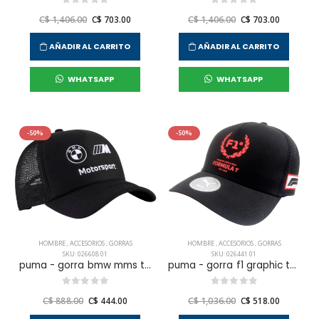
C$ 1,406.00
C$ 703.00
C$ 1,406.00
C$ 703.00
AÑADIR AL CARRITO
AÑADIR AL CARRITO
WHATSAPP
WHATSAPP
-50%
-50%
HOMBRE
,
ACCESORIOS
,
GORRAS
HOMBRE
,
ACCESORIOS
,
GORRAS
SKU: 026608 01
SKU: 026441 01
puma - gorra bmw mms trucker para hombre
puma - gorra f1 graphic trucker para hombre
C$ 888.00
C$ 444.00
C$ 1,036.00
C$ 518.00