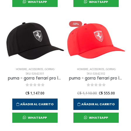
WHATSAPP
WHATSAPP
-50%
HOMBRE
,
ACCESORIOS
,
GORRAS
HOMBRE
,
ACCESORIOS
,
GORRAS
SKU: 026423 01
SKU: 026423 02
puma - gorra ferrari pro low curve bb para hombre
puma - gorra ferrari pro low curve bb para hombre
C$ 1,147.00
C$ 1,110.00
C$ 555.00
AÑADIR AL CARRITO
AÑADIR AL CARRITO
WHATSAPP
WHATSAPP