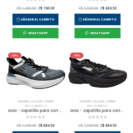
C$ 1,480.00
C$ 740.00
C$ 1,369.00
C$ 684.50
AÑADIR AL CARRITO
AÑADIR AL CARRITO
WHATSAPP
WHATSAPP
-50%
-50%
HOMBRE
,
CALZADO
,
CORRER
HOMBRE
,
CALZADO
,
CORRER
SKU: 15-500911-3
SKU: 15-500912-1
avia - zapatilla para correr canopus para hombre
avia - zapatilla para correr sirius para hombre
C$ 1,369.00
C$ 684.50
C$ 1,369.00
C$ 684.50