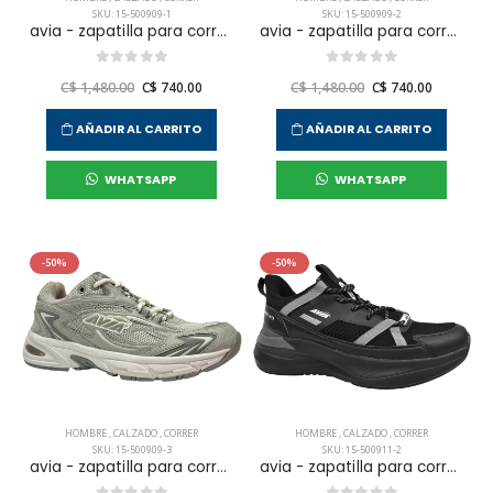
SKU: 15-500909-1
SKU: 15-500909-2
avia - zapatilla para correr gacrux para hombre
avia - zapatilla para correr gacrux para hombre
C$ 1,480.00
C$ 740.00
C$ 1,480.00
C$ 740.00
AÑADIR AL CARRITO
AÑADIR AL CARRITO
WHATSAPP
WHATSAPP
-50%
-50%
HOMBRE
,
CALZADO
,
CORRER
HOMBRE
,
CALZADO
,
CORRER
SKU: 15-500909-3
SKU: 15-500911-2
avia - zapatilla para correr gacrux para hombre
avia - zapatilla para correr canopus para hombre