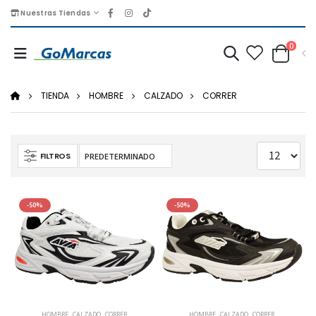
Nuestras Tiendas
0
TIENDA
HOMBRE
CALZADO
CORRER
FILTROS
-50%
-50%
HOMBRE
,
CALZADO
,
CORRER
HOMBRE
,
CALZADO
,
CORRER