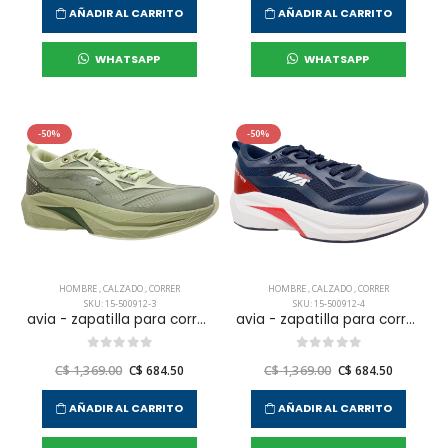
AÑADIR AL CARRITO
AÑADIR AL CARRITO
WHATSAPP
WHATSAPP
-50%
-50%
HOMBRE
,
CALZADO
,
CORRER
HOMBRE
,
CALZADO
,
CORRER
SKU: 15-500912-3
SKU: 15-500912-4
avia - zapatilla para correr sirius para hombre
avia - zapatilla para correr sirius para hombre
C$ 1,369.00
C$ 684.50
C$ 1,369.00
C$ 684.50
AÑADIR AL CARRITO
AÑADIR AL CARRITO