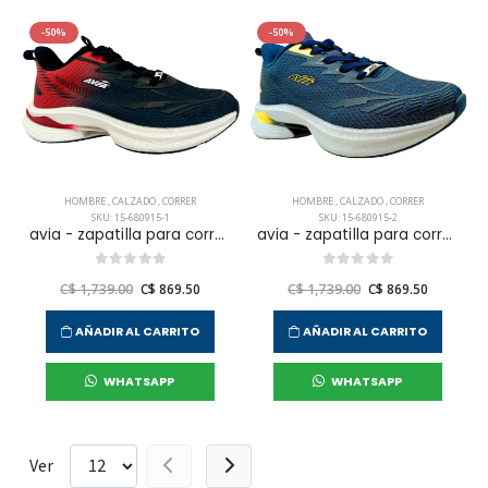
-50%
-50%
HOMBRE
,
CALZADO
,
CORRER
HOMBRE
,
CALZADO
,
CORRER
SKU: 15-680915-1
SKU: 15-680915-2
avia - zapatilla para correr rigel para hombre
avia - zapatilla para correr rigel para hombre
C$ 1,739.00
C$ 869.50
C$ 1,739.00
C$ 869.50
AÑADIR AL CARRITO
AÑADIR AL CARRITO
WHATSAPP
WHATSAPP
Ver