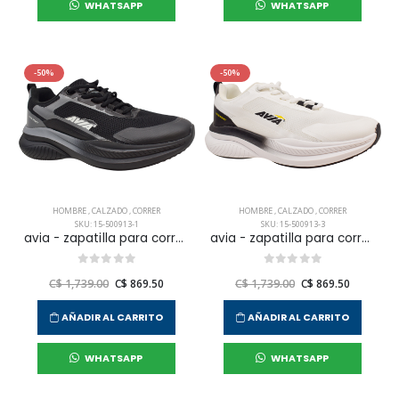
WHATSAPP
WHATSAPP
-50%
-50%
HOMBRE
,
CALZADO
,
CORRER
HOMBRE
,
CALZADO
,
CORRER
SKU: 15-500913-1
SKU: 15-500913-3
avia - zapatilla para correr vega para hombre
avia - zapatilla para correr vega para hombre
C$ 1,739.00
C$ 869.50
C$ 1,739.00
C$ 869.50
AÑADIR AL CARRITO
AÑADIR AL CARRITO
WHATSAPP
WHATSAPP