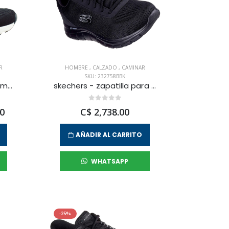
R
HOMBRE
,
CALZADO
,
CAMINAR
SKU: 232758BBK
avia - zapatilla para caminar keshi para hombre
skechers - zapatilla para caminar track para hombre
0
C$ 2,738.00
AÑADIR AL CARRITO
WHATSAPP
-25%