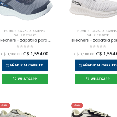
HOMBRE
,
CALZADO
,
CAMINAR
HOMBRE
,
CALZADO
,
CAMINA
SKU: 216374GRY
SKU: 216374WBK
skechers - zapatilla para caminar nowl para hombre
C$ 1,554.00
C$ 1,554.
C$ 3,108.00
C$ 3,108.00
AÑADIR AL CARRITO
AÑADIR AL CARRITO
WHATSAPP
WHATSAPP
-50%
-50%