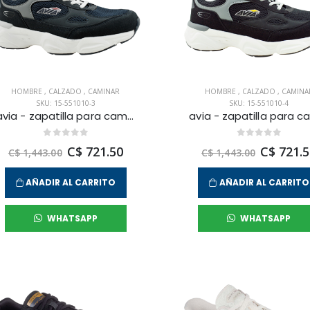
HOMBRE
,
CALZADO
,
CAMINAR
HOMBRE
,
CALZADO
,
CAMINA
SKU: 15-551010-3
SKU: 15-551010-4
avia - zapatilla para caminar keshi para hombre
C$ 721.50
C$ 721.5
C$ 1,443.00
C$ 1,443.00
AÑADIR AL CARRITO
AÑADIR AL CARRITO
WHATSAPP
WHATSAPP