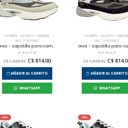
HOMBRE
,
CALZADO
,
CAMINAR
HOMBRE
,
CALZADO
,
CAMINA
SKU: 15-501008-1
SKU: 15-501008-3
avia - zapatilla para caminar garnet para hombre
C$ 814.00
C$ 814.0
C$ 1,628.00
C$ 1,628.00
AÑADIR AL CARRITO
AÑADIR AL CARRITO
WHATSAPP
WHATSAPP
-50%
-50%