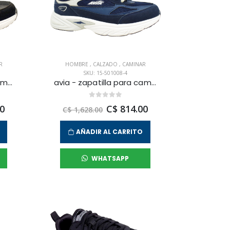
R
HOMBRE
,
CALZADO
,
CAMINAR
SKU: 15-501008-4
avia - zapatilla para caminar garnet para hombre
avia - zapatilla para caminar garnet para hombre
0
C$ 814.00
C$ 1,628.00
AÑADIR AL CARRITO
WHATSAPP