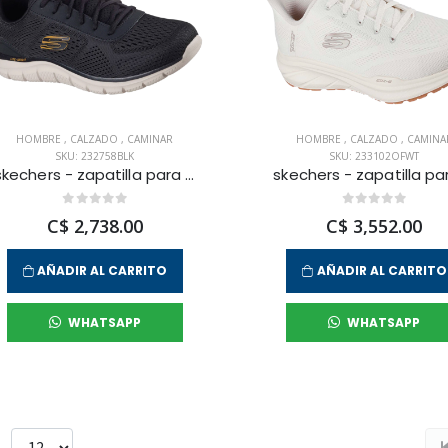
HOMBRE
,
CALZADO
,
CAMINAR
HOMBRE
,
CALZADO
,
CAMINA
SKU: 232758BLK
SKU: 233102OFWT
skechers - zapatilla para caminar track para hombre
C$ 2,738.00
C$ 3,552.00
AÑADIR AL CARRITO
AÑADIR AL CARRITO
WHATSAPP
WHATSAPP