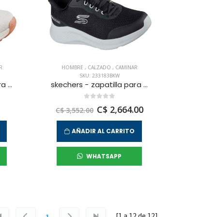
R
HOMBRE
,
CALZADO
,
CAMINAR
SKU: 233183BKW
skechers - zapatilla para caminar equalizer 6.0 para hombre
skechers - zapatilla para caminar skech-lite pro 2.0 para hombre
C$ 2,664.00
C$ 3,552.00
AÑADIR AL CARRITO
WHATSAPP
[1 a
12
de
12
]
1