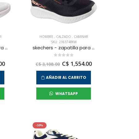
R
HOMBRE
,
CALZADO
,
CAMINAR
SKU: 216374BKW
skechers - zapatilla para caminar nowl para hombre
skechers - zapatilla para caminar nowl para hombre
00
C$ 1,554.00
C$ 3,108.00
AÑADIR AL CARRITO
WHATSAPP
-50%