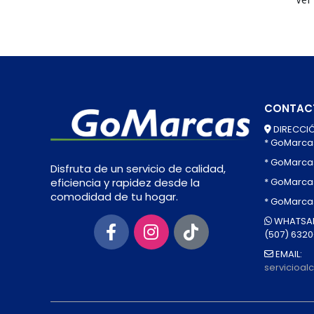
CONTAC
DIRECCIÓ
* GoMarca
* GoMarca
Disfruta de un servicio de calidad,
* GoMarcas
eficiencia y rapidez desde la
comodidad de tu hogar.
* GoMarca
WHATSAP
(507) 632
EMAIL:
servicioa