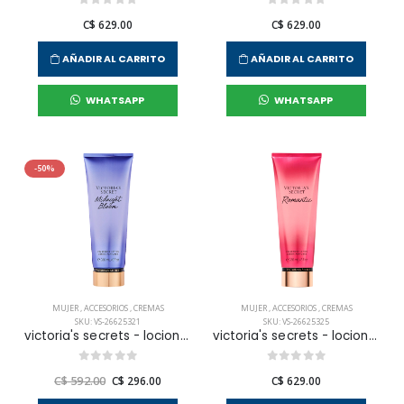
C$ 629.00
C$ 629.00
AÑADIR AL CARRITO
AÑADIR AL CARRITO
WHATSAPP
WHATSAPP
-50%
MUJER
,
ACCESORIOS
,
CREMAS
MUJER
,
ACCESORIOS
,
CREMAS
SKU: VS-26625321
SKU: VS-26625325
victoria's secrets - locion corporal midnight bloom para mujer
victoria's secrets - locion corporal romantic body para mujer
C$ 592.00
C$ 296.00
C$ 629.00