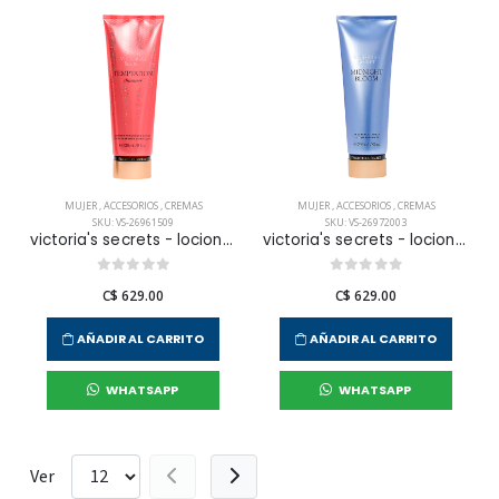
MUJER
,
ACCESORIOS
,
CREMAS
MUJER
,
ACCESORIOS
,
CREMAS
SKU: VS-26961509
SKU: VS-26972003
victoria's secrets - locion corporal temptation shimmer para mujer
victoria's secrets - locion corporal midnight bloom body para mujer
C$ 629.00
C$ 629.00
AÑADIR AL CARRITO
AÑADIR AL CARRITO
WHATSAPP
WHATSAPP
Ver