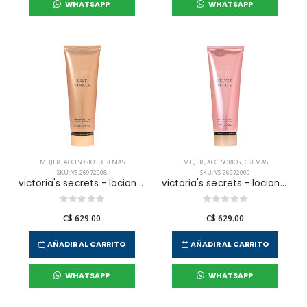
WHATSAPP
WHATSAPP
MUJER
,
ACCESORIOS
,
CREMAS
MUJER
,
ACCESORIOS
,
CREMAS
SKU: VS-26972008
SKU: VS-26972009
victoria's secrets - locion corporal bare vanilla para mujer
victoria's secrets - locion corporal velvet petals para mujer
C$ 629.00
C$ 629.00
AÑADIR AL CARRITO
AÑADIR AL CARRITO
WHATSAPP
WHATSAPP