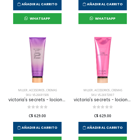
AÑADIR AL CARRITO
AÑADIR AL CARRITO
WHATSAPP
WHATSAPP
MUJER
,
ACCESORIOS
,
CREMAS
MUJER
,
ACCESORIOS
,
CREMAS
SKU: VS-26691508
SKU: VS-26972007
victoria's secrets - locion corporal love spell shimmer para mujer
victoria's secrets - locion corporal pure seduction para mujer
C$ 629.00
C$ 629.00
AÑADIR AL CARRITO
AÑADIR AL CARRITO