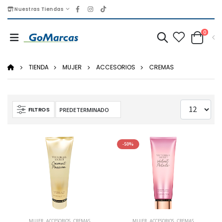
Nuestras Tiendas
0
TIENDA
MUJER
ACCESORIOS
CREMAS
FILTROS
-50%
MUJER
,
ACCESORIOS
,
CREMAS
MUJER
,
ACCESORIOS
,
CREMAS