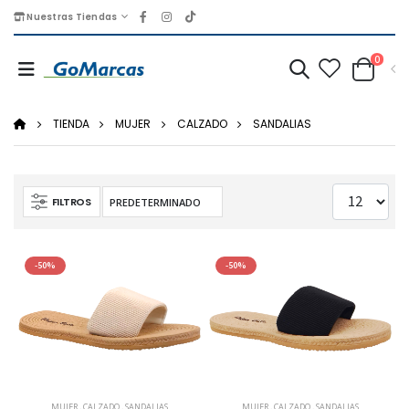
Nuestras Tiendas
0
TIENDA
MUJER
CALZADO
SANDALIAS
FILTROS
-50%
-50%
MUJER
,
CALZADO
,
SANDALIAS
MUJER
,
CALZADO
,
SANDALIAS