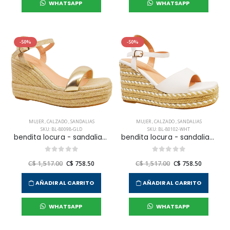
WHATSAPP
WHATSAPP
-50%
-50%
MUJER
,
CALZADO
,
SANDALIAS
MUJER
,
CALZADO
,
SANDALIAS
SKU: BL-80098-GLD
SKU: BL-80102-WHT
bendita locura - sandalias mallorca para mujer
bendita locura - sandalias mallorca para mujer
C$ 1,517.00
C$ 758.50
C$ 1,517.00
C$ 758.50
AÑADIR AL CARRITO
AÑADIR AL CARRITO
WHATSAPP
WHATSAPP