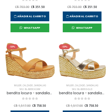
C$ 703.00
C$ 351.50
C$ 703.00
C$ 351.50
AÑADIR AL CARRITO
AÑADIR AL CARRITO
WHATSAPP
WHATSAPP
-50%
-50%
MUJER
,
CALZADO
,
SANDALIAS
MUJER
,
CALZADO
,
SANDALIAS
SKU: BL-80093-CAM
SKU: BL-80093-GLD
bendita locura - sandalias segovia para mujer
bendita locura - sandalias galacia para mujer
C$ 1,517.00
C$ 758.50
C$ 1,517.00
C$ 758.50