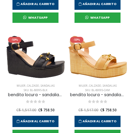
AÑADIR AL CARRITO
AÑADIR AL CARRITO
WHATSAPP
WHATSAPP
-50%
-50%
MUJER
,
CALZADO
,
SANDALIAS
MUJER
,
CALZADO
,
SANDALIAS
SKU: BL-80095-BLK
SKU: BL-80095-CAM
bendita locura - sandalias granada para mujer
bendita locura - sandalias granada para mujer
C$ 1,517.00
C$ 758.50
C$ 1,517.00
C$ 758.50
AÑADIR AL CARRITO
AÑADIR AL CARRITO