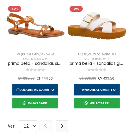
-50%
-50%
MUJER
,
CALZADO
,
SANDALIAS
MUJER
,
CALZADO
,
SANDALIAS
SKU: PB-10233-BRW
SKU: PB-10202-WHT
prima bella - sandalias sicilia para mujer
prima bella - sandalias giulia para mujer
C$ 888.00
C$ 444.00
C$ 999.00
C$ 499.50
AÑADIR AL CARRITO
AÑADIR AL CARRITO
WHATSAPP
WHATSAPP
Ver