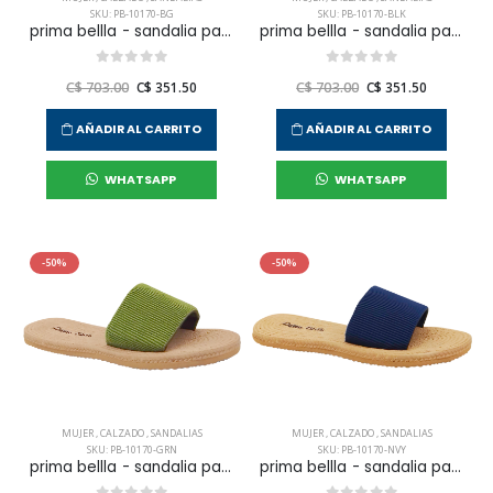
SKU: PB-10170-BG
SKU: PB-10170-BLK
prima bellla - sandalia paradise para mujer
prima bellla - sandalia paradise para mujer
C$ 703.00
C$ 351.50
C$ 703.00
C$ 351.50
AÑADIR AL CARRITO
AÑADIR AL CARRITO
WHATSAPP
WHATSAPP
-50%
-50%
MUJER
,
CALZADO
,
SANDALIAS
MUJER
,
CALZADO
,
SANDALIAS
SKU: PB-10170-GRN
SKU: PB-10170-NVY
prima bellla - sandalia paradise para mujer
prima bellla - sandalia paradise para mujer