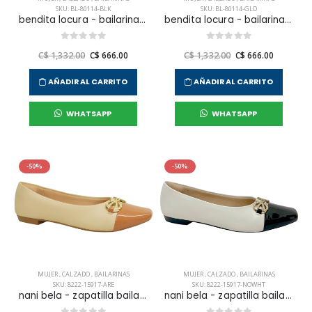
SKU: BL-80114-BLK
SKU: BL-80114-GLD
bendita locura - bailarina madrid para mujer
bendita locura - bailarina madrid para mujer
C$ 1,332.00
C$ 666.00
C$ 1,332.00
C$ 666.00
AÑADIR AL CARRITO
AÑADIR AL CARRITO
WHATSAPP
WHATSAPP
-50%
-50%
MUJER
,
CALZADO
,
BAILARINAS
MUJER
,
CALZADO
,
BAILARINAS
SKU: 8222-15917-ARE
SKU: 8222-15917-NOWHT
nani bela - zapatilla bailarina vestir para mujer
nani bela - zapatilla bailarina vestir para mujer