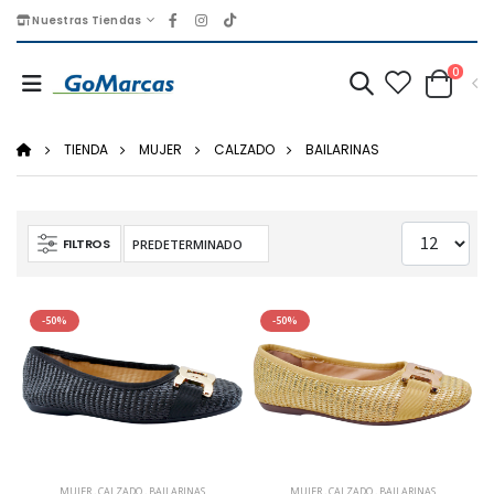
Nuestras Tiendas
0
TIENDA
MUJER
CALZADO
BAILARINAS
FILTROS
-50%
-50%
MUJER
,
CALZADO
,
BAILARINAS
MUJER
,
CALZADO
,
BAILARINAS