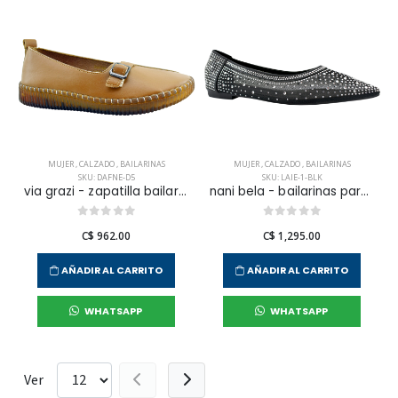
MUJER
,
CALZADO
,
BAILARINAS
MUJER
,
CALZADO
,
BAILARINAS
SKU: DAFNE-D5
SKU: LAIE-1-BLK
via grazi - zapatilla bailarinas dafne para mujer
nani bela - bailarinas para mujer
C$ 962.00
C$ 1,295.00
AÑADIR AL CARRITO
AÑADIR AL CARRITO
WHATSAPP
WHATSAPP
Ver