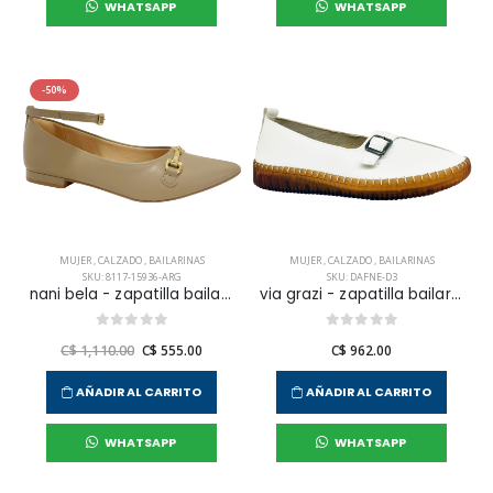
WHATSAPP
WHATSAPP
-50%
MUJER
,
CALZADO
,
BAILARINAS
MUJER
,
CALZADO
,
BAILARINAS
SKU: 8117-15936-ARG
SKU: DAFNE-D3
nani bela - zapatilla bailarina vestir para mujer
via grazi - zapatilla bailarinas dafne para mujer
C$ 1,110.00
C$ 555.00
C$ 962.00
AÑADIR AL CARRITO
AÑADIR AL CARRITO
WHATSAPP
WHATSAPP