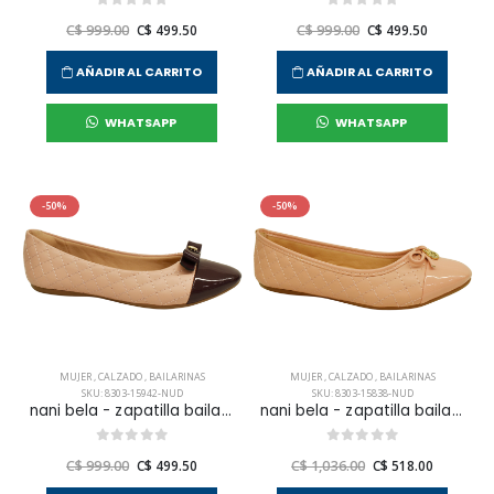
C$ 999.00
C$ 499.50
C$ 999.00
C$ 499.50
AÑADIR AL CARRITO
AÑADIR AL CARRITO
WHATSAPP
WHATSAPP
-50%
-50%
MUJER
,
CALZADO
,
BAILARINAS
MUJER
,
CALZADO
,
BAILARINAS
SKU: 8303-15942-NUD
SKU: 8303-15838-NUD
nani bela - zapatilla bailarina vestir para mujer
nani bela - zapatilla bailarina casual para mujer
C$ 999.00
C$ 499.50
C$ 1,036.00
C$ 518.00