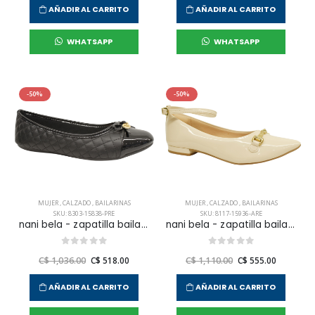
AÑADIR AL CARRITO
AÑADIR AL CARRITO
WHATSAPP
WHATSAPP
-50%
-50%
MUJER
,
CALZADO
,
BAILARINAS
MUJER
,
CALZADO
,
BAILARINAS
SKU: 8303-15838-PRE
SKU: 8117-15936-ARE
nani bela - zapatilla bailarina casual para mujer
nani bela - zapatilla bailarina vestir para mujer
C$ 1,036.00
C$ 518.00
C$ 1,110.00
C$ 555.00
AÑADIR AL CARRITO
AÑADIR AL CARRITO