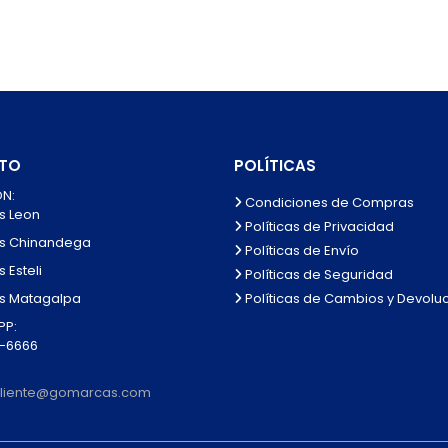
TO
POLÍTICAS
N:
Condiciones de Compras
s Leon
Políticas de Privacidad
s Chinandega
Políticas de Envío
 Esteli
Políticas de Seguridad
Políticas de Cambios y Devolu
s Matagalpa
P:
0-6666
lcliente@gomarcas.com