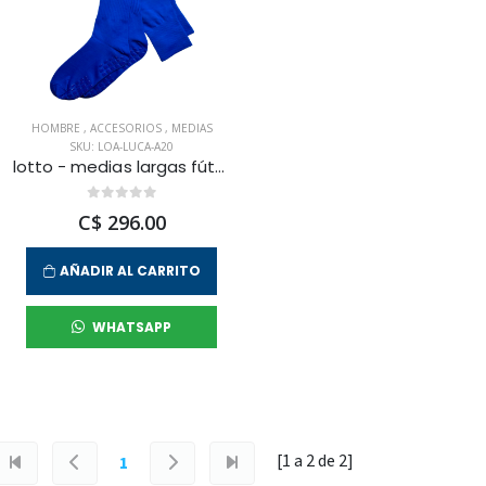
HOMBRE
,
ACCESORIOS
,
MEDIAS
SKU: LOA-LUCA-A20
lotto - medias largas fútbol luca para hombre
C$ 296.00
AÑADIR AL CARRITO
WHATSAPP
[1 a
2
de
2
]
1