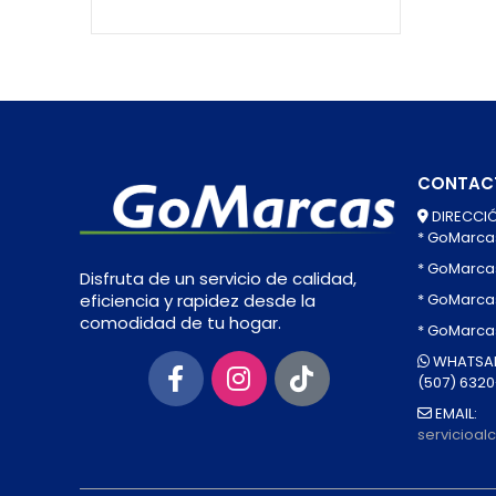
CONTAC
DIRECCIÓ
* GoMarca
* GoMarca
Disfruta de un servicio de calidad,
* GoMarcas
eficiencia y rapidez desde la
comodidad de tu hogar.
* GoMarca
WHATSAP
(507) 632
EMAIL:
servicioa