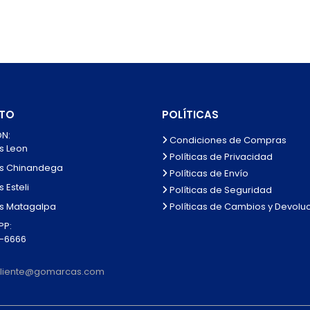
TO
POLÍTICAS
N:
Condiciones de Compras
s Leon
Políticas de Privacidad
s Chinandega
Políticas de Envío
 Esteli
Políticas de Seguridad
Políticas de Cambios y Devolu
s Matagalpa
P:
0-6666
lcliente@gomarcas.com