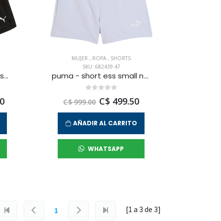
MUJER
,
ROPA
,
SHORTS
SKU: 682439 47
puma - short all day essentials para mujer
puma - short ess small no. 1 logo 4 tr para mujer
0
C$ 499.50
C$ 999.00
AÑADIR AL CARRITO
WHATSAPP
[1 a
3
de
3
]
1