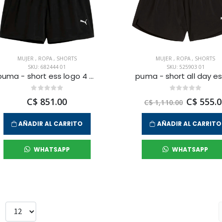
MUJER
,
ROPA
,
SHORTS
MUJER
,
ROPA
,
SHORTS
SKU: 682444 01
SKU: 525903 01
puma - short ess logo 4 para mujer
C$ 851.00
C$ 555.0
C$ 1,110.00
AÑADIR AL CARRITO
AÑADIR AL CARRITO
WHATSAPP
WHATSAPP