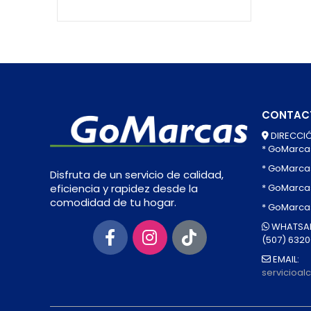
CONTAC
DIRECCIÓ
* GoMarca
* GoMarca
Disfruta de un servicio de calidad,
* GoMarcas
eficiencia y rapidez desde la
comodidad de tu hogar.
* GoMarca
WHATSAP
(507) 632
EMAIL:
servicioa