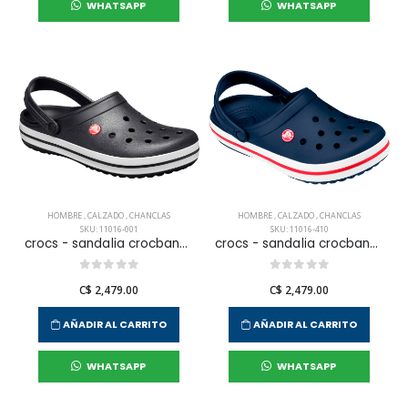
WHATSAPP
WHATSAPP
HOMBRE
,
CALZADO
,
CHANCLAS
HOMBRE
,
CALZADO
,
CHANCLAS
SKU: 11016-001
SKU: 11016-410
crocs - sandalia crocband para hombre
crocs - sandalia crocband para hombre
C$ 2,479.00
C$ 2,479.00
AÑADIR AL CARRITO
AÑADIR AL CARRITO
WHATSAPP
WHATSAPP