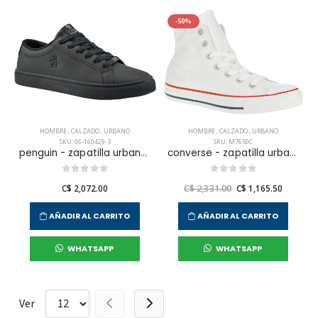
-50%
HOMBRE
,
CALZADO
,
URBANO
HOMBRE
,
CALZADO
,
URBANO
SKU: 06-160429-3
SKU: M7650C
penguin - zapatilla urbana terrest para hombre
converse - zapatilla urbana chuck taylor all star core hi para hombre
C$ 2,072.00
C$ 2,331.00
C$ 1,165.50
AÑADIR AL CARRITO
AÑADIR AL CARRITO
WHATSAPP
WHATSAPP
Ver