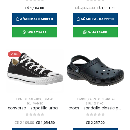
C$ 1,184.00
C$ 2,183.00
C$ 1,091.50
AÑADIR AL CARRITO
AÑADIR AL CARRITO
WHATSAPP
WHATSAPP
-50%
HOMBRE
,
CALZADO
,
URBANO
HOMBRE
,
CALZADO
,
CHANCLAS
SKU: M9166C
SKU: 10001-001
converse - zapatilla urbana chuck taylor all star para hombre
crocs - sandalia classic para hombre
C$ 2,109.00
C$ 1,054.50
C$ 2,257.00