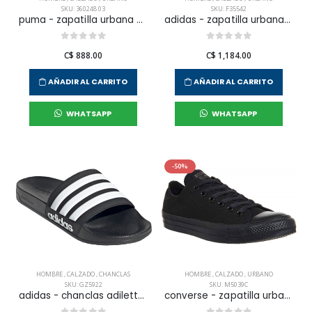
SKU: 360248 03
SKU: F35542
puma - zapatilla urbana epic flip v2 para hombre
adidas - zapatilla urbana adilette aqua para hombre
C$ 888.00
C$ 1,184.00
AÑADIR AL CARRITO
AÑADIR AL CARRITO
WHATSAPP
WHATSAPP
-50%
HOMBRE
,
CALZADO
,
CHANCLAS
HOMBRE
,
CALZADO
,
URBANO
SKU: GZ5922
SKU: M5039C
adidas - chanclas adilette shower para hombre
converse - zapatilla urbana chuck taylor all star core ox para hombre