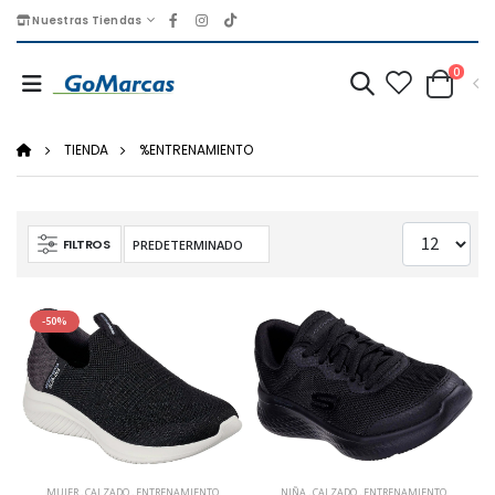
Nuestras Tiendas
0
TIENDA
%ENTRENAMIENTO
FILTROS
-50%
MUJER
,
CALZADO
,
ENTRENAMIENTO
NIÑA
,
CALZADO
,
ENTRENAMIENTO