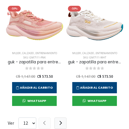
-50%
-50%
MUJER
,
CALZADO
,
ENTRENAMIENTO
MUJER
,
CALZADO
,
ENTRENAMIENTO
SKU: GM7111-PNK
SKU: GM7111-WHT
guk - zapatilla para entrenar gm7111 para mujer
guk - zapatilla para entrenar gm7111 para mujer
C$ 1,147.00
C$ 573.50
C$ 1,147.00
C$ 573.50
AÑADIR AL CARRITO
AÑADIR AL CARRITO
WHATSAPP
WHATSAPP
Ver