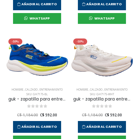
AÑADIR AL CARRITO
AÑADIR AL CARRITO
WHATSAPP
WHATSAPP
-50%
-50%
HOMBRE
,
CALZADO
,
ENTRENAMIENTO
HOMBRE
,
CALZADO
,
ENTRENAMIENTO
SKU: GH7175-BL
SKU: GH7175-WHT
guk - zapatilla para entrenar gh7175 para hombre
guk - zapatilla para entrenar gh7175 para hombre
C$ 1,184.00
C$ 592.00
C$ 1,184.00
C$ 592.00
AÑADIR AL CARRITO
AÑADIR AL CARRITO