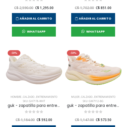
C$ 2,590.00
C$ 1,295.00
C$ 1,702.00
C$ 851.00
AÑADIR AL CARRITO
AÑADIR AL CARRITO
WHATSAPP
WHATSAPP
-50%
-50%
HOMBRE
,
CALZADO
,
ENTRENAMIENTO
MUJER
,
CALZADO
,
ENTRENAMIENTO
SKU: GH7176-WHT
SKU: GM7112-BG
guk - zapatilla para entrenar gh7176 para hombre
guk - zapatilla para entrenar gm7112 para mujer
C$ 1,184.00
C$ 592.00
C$ 1,147.00
C$ 573.50