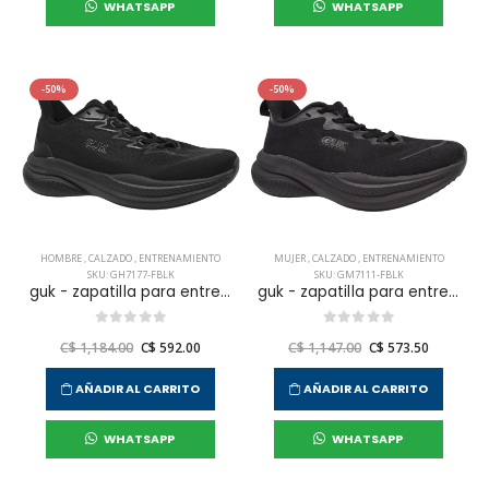
WHATSAPP
WHATSAPP
-50%
-50%
HOMBRE
,
CALZADO
,
ENTRENAMIENTO
MUJER
,
CALZADO
,
ENTRENAMIENTO
SKU: GH7177-FBLK
SKU: GM7111-FBLK
guk - zapatilla para entrenar gh7177 para hombre
guk - zapatilla para entrenar gm7111 para mujer
C$ 1,184.00
C$ 592.00
C$ 1,147.00
C$ 573.50
AÑADIR AL CARRITO
AÑADIR AL CARRITO
WHATSAPP
WHATSAPP