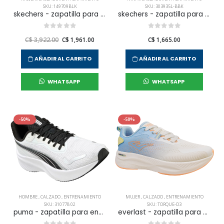
SKU: 149709BLK
SKU: 303935L-BBK
skechers - zapatilla para entrenamiento ultra flex 3.0-smoot para mujer
skechers - zapatilla para entrenamiento skech-lite pro para niña jr
C$ 3,922.00
C$ 1,961.00
C$ 1,665.00
AÑADIR AL CARRITO
AÑADIR AL CARRITO
WHATSAPP
WHATSAPP
-50%
-50%
HOMBRE
,
CALZADO
,
ENTRENAMIENTO
MUJER
,
CALZADO
,
ENTRENAMIENTO
SKU: 310778 02
SKU: TORQUE-D3
puma - zapatilla para entranamiento pounce lite para hombre
everlast - zapatilla para entrenamiento torque para mujer