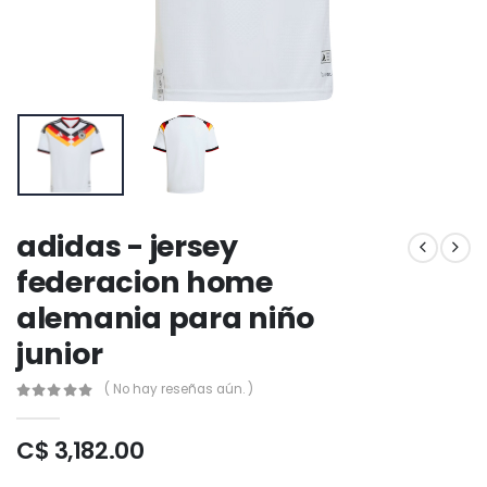
adidas - jersey
federacion home
alemania para niño
junior
( No hay reseñas aún. )
C$ 3,182.00