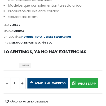
Modelos que complementan tu estilo unico
Productos de exelente calidad
GoMarcas Latam
SKU:
JL8580
MARCA:
ADIDAS
CATEGORÍAS:
HOMBRE
,
ROPA
,
JERSEY FEDERACION
TAGS:
MEXICO
,
DEPORTIVO
,
FÚTBOL
LO SENTIMOS, YA NO HAY EXISTENCIAS
LIMPIAR
AÑADIR AL CARRITO
WHATSAPP
AÑADIR A MI LISTA DE DESEOS
SHARE: