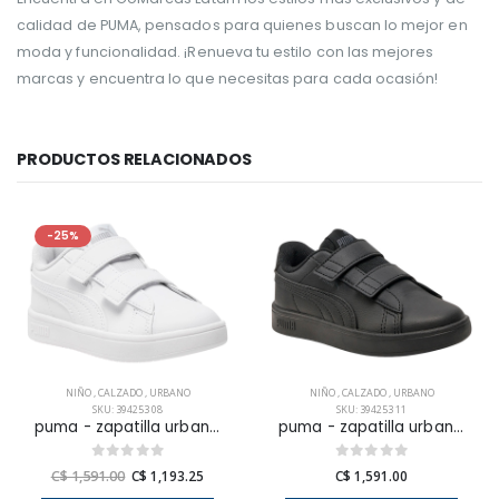
calidad de PUMA, pensados para quienes buscan lo mejor en
moda y funcionalidad. ¡Renueva tu estilo con las mejores
marcas y encuentra lo que necesitas para cada ocasión!
PRODUCTOS RELACIONADOS
-25%
NIÑO
,
CALZADO
,
URBANO
NIÑO
,
CALZADO
,
URBANO
SKU: 394253 08
SKU: 394253 11
puma - zapatilla urbana rickie classic v ps para niño junior
puma - zapatilla urbana rickie classic v ps para niño junior
C$ 1,591.00
C$ 1,193.25
C$ 1,591.00