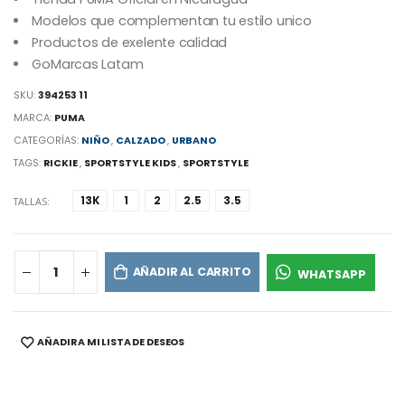
Modelos que complementan tu estilo unico
Productos de exelente calidad
GoMarcas Latam
SKU:
394253 11
MARCA:
PUMA
CATEGORÍAS:
NIÑO
,
CALZADO
,
URBANO
TAGS:
RICKIE
,
SPORTSTYLE KIDS
,
SPORTSTYLE
13K
1
2
2.5
3.5
TALLAS:
AÑADIR AL CARRITO
WHATSAPP
AÑADIR A MI LISTA DE DESEOS
SHARE: