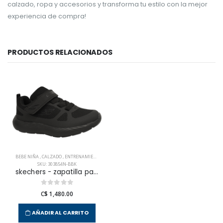
calzado, ropa y accesorios y transforma tu estilo con la mejor
experiencia de compra!
PRODUCTOS RELACIONADOS
BEBE NIÑA
,
CALZADO
,
ENTRENAMIENTO
SKU: 303854N-BBK
skechers - zapatilla para entrenamiento dyna-lite para niña infante
C$ 1,480.00
AÑADIR AL CARRITO