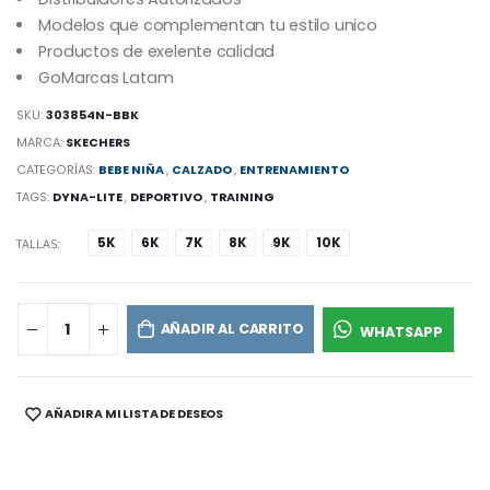
Modelos que complementan tu estilo unico
Productos de exelente calidad
GoMarcas Latam
SKU:
303854N-BBK
MARCA:
SKECHERS
CATEGORÍAS:
BEBE NIÑA
,
CALZADO
,
ENTRENAMIENTO
TAGS:
DYNA-LITE
,
DEPORTIVO
,
TRAINING
5K
6K
7K
8K
9K
10K
TALLAS:
AÑADIR AL CARRITO
WHATSAPP
AÑADIR A MI LISTA DE DESEOS
SHARE: