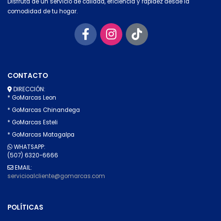
Disfruta de un servicio de calidad, eficiencia y rapidez desde la
comodidad de tu hogar.
CONTACTO
DIRECCIÓN:
* GoMarcas Leon
* GoMarcas Chinandega
* GoMarcas Esteli
* GoMarcas Matagalpa
WHATSAPP:
(507) 6320-6666
EMAIL:
servicioalcliente@gomarcas.com
POLÍTICAS