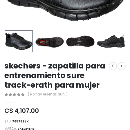
skechers - zapatilla para
entrenamiento sure
track-erath para mujer
( No hay reseñas aún. )
C$ 4,107.00
SKU:
76576BLK
MARCA:
SKECHERS