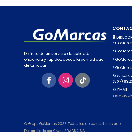
CONTA
DIRECCI
* GoMarc
* GoMarc
Disfruta de un servicio de calidad,
* GoMarca
eficiencia y rapidez desde la comodidad
de tu hogar.
* GoMarc
WHATSA
(507) 632
EMAIL:
servicio
© Grupo GoMarcas 2022. Todos los derechos Reservados
Desarrollado por Grupo ABACUS, S.A.