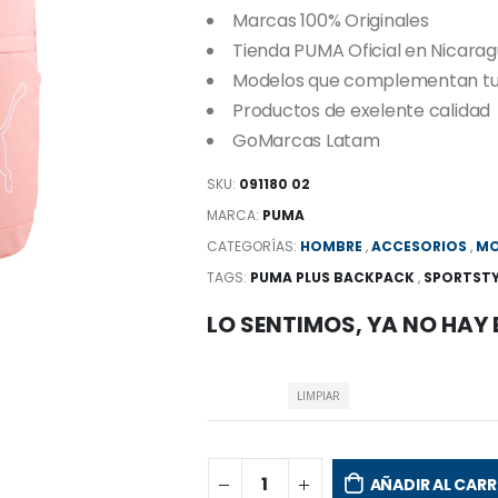
Marcas 100% Originales
Tienda PUMA Oficial en Nicara
Modelos que complementan tu e
Productos de exelente calidad
GoMarcas Latam
SKU:
091180 02
MARCA:
PUMA
CATEGORÍAS:
HOMBRE
,
ACCESORIOS
,
MO
TAGS:
PUMA PLUS BACKPACK
,
SPORTSTY
LO SENTIMOS, YA NO HAY
LIMPIAR
AÑADIR AL CARR