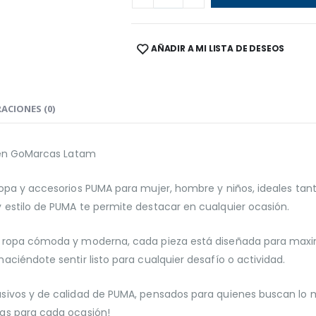
AÑADIR A MI LISTA DE DESEOS
SHARE:
ACIONES (0)
a en GoMarcas Latam
opa y accesorios PUMA para mujer, hombre y niños, ideales tant
 estilo de PUMA te permite destacar en cualquier ocasión.
 ropa cómoda y moderna, cada pieza está diseñada para maximi
ciéndote sentir listo para cualquier desafío o actividad.
sivos y de calidad de PUMA, pensados para quienes buscan lo m
as para cada ocasión!