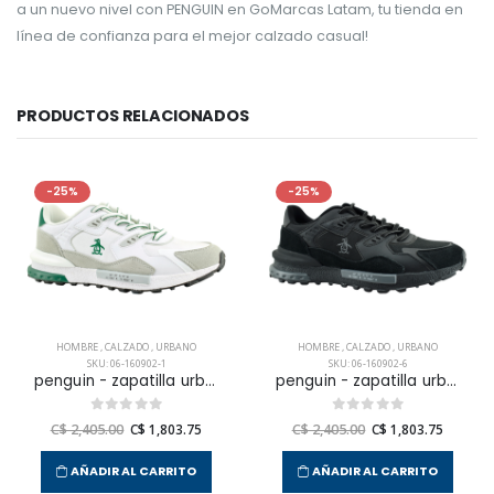
a un nuevo nivel con PENGUIN en GoMarcas Latam, tu tienda en
línea de confianza para el mejor calzado casual!
PRODUCTOS RELACIONADOS
-25%
-25%
HOMBRE
,
CALZADO
,
URBANO
HOMBRE
,
CALZADO
,
URBANO
SKU: 06-160902-1
SKU: 06-160902-6
penguin - zapatilla urbana taro para hombre
penguin - zapatilla urbana taro para hombre
C$ 2,405.00
C$ 1,803.75
C$ 2,405.00
C$ 1,803.75
AÑADIR AL CARRITO
AÑADIR AL CARRITO