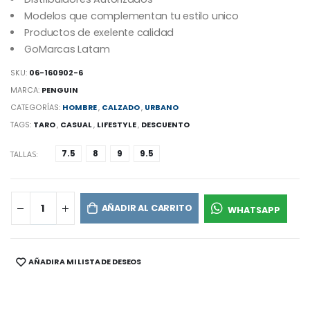
Modelos que complementan tu estilo unico
Productos de exelente calidad
GoMarcas Latam
SKU:
06-160902-6
MARCA:
PENGUIN
CATEGORÍAS:
HOMBRE
,
CALZADO
,
URBANO
TAGS:
TARO
,
CASUAL
,
LIFESTYLE
,
DESCUENTO
7.5
8
9
9.5
TALLAS:
AÑADIR AL CARRITO
WHATSAPP
AÑADIR A MI LISTA DE DESEOS
SHARE: