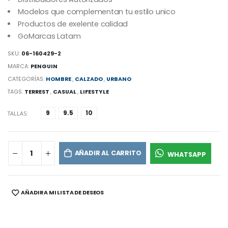
Modelos que complementan tu estilo unico
Productos de exelente calidad
GoMarcas Latam
SKU:
06-160429-2
MARCA:
PENGUIN
CATEGORÍAS:
HOMBRE
,
CALZADO
,
URBANO
TAGS:
TERREST
,
CASUAL
,
LIFESTYLE
9
9.5
10
TALLAS:
AÑADIR AL CARRITO
WHATSAPP
AÑADIR A MI LISTA DE DESEOS
SHARE: