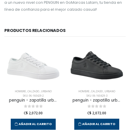
a un nuevo nivel con PENGUIN en GoMarcas Latam, tu tienda en
línea de confianza para el mejor calzado casual!
PRODUCTOS RELACIONADOS
HOMBRE
,
CALZADO
,
URBANO
HOMBRE
,
CALZADO
,
URBANO
SKU: 06-160429-2
SKU: 06-160429-3
penguin - zapatilla urbana terrest para hombre
penguin - zapatilla urbana terrest para hombre
C$ 2,072.00
C$ 2,072.00
AÑADIR AL CARRITO
AÑADIR AL CARRITO